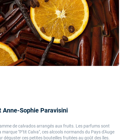
t Anne-Sophie Paravisini
gamme de calvados arrangés aux fruits. Les parfums sont
la marque "P'tit Calva", ces alcools normands du Pays d'Auge
r déguster ces petites bouteilles fruitées au goût des îles.