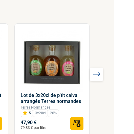
t
Lot de 3x20cl de p'tit calva
Framboises au
arrangés Terres normandes
30cl 11% Les R
Terres Normandes
Terres Normandes
5
3x20cl
26%
30cl
13,5%
47,90 €
14,00 €
79.83 € par litre
46.67 € par litre