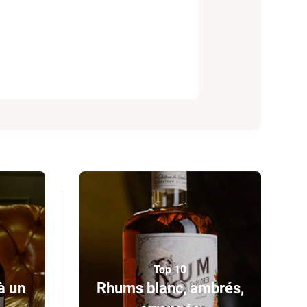
Top 10
à un
Rhums blanc, ambrés,