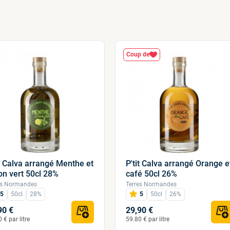
Coup de
it Calva arrangé Menthe et
P'tit Calva arrangé Orange e
ron vert 50cl 28%
café 50cl 26%
es Normandes
Terres Normandes
5
50cl
28%
5
50cl
26%
90 €
29,90 €
 € par litre
59.80 € par litre