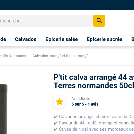
search
nde
Calvados
Epicerie salée
Epicerie sucrée
B
éritifs Normands
Calvados arrangé et rhum arrangé
P'tit calva arrangé 44 
Terres normandes 50c
Avis clients
5
sur
5
-
1
avis
✔️ Calvados arrangé, élaboré avec du C
✔️ Saveur du 44 : café, orange et cannell
✔️ Cuvée de Noël avec ses morceaux de 