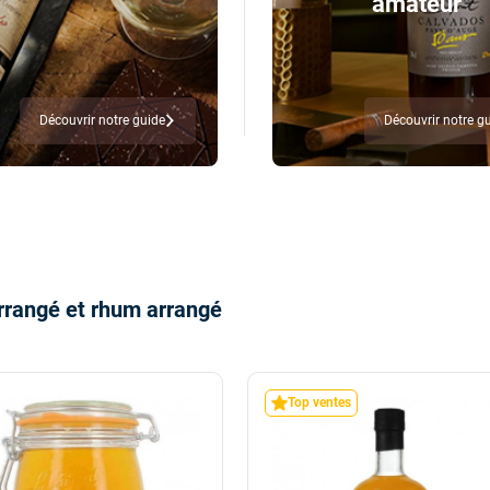
amateur
Découvrir notre guide
Découvrir notre g
rrangé et rhum arrangé
Top ventes