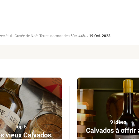
avec étui - Cuvée de Noël Terres normandes 50cl 44%
-
19 Oct. 2023
9 idées
Top 5
Calvados à offrir 
s vieux Calvados