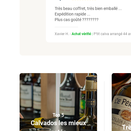
Très beau coffret, très bien emballé ...
Expédition rapide ...
Plus cas goûté ????????
Xavier H. -
Achat vérifié :
P'tit calva arrangé 44 
Top 5
Calvados les mieux
Trè