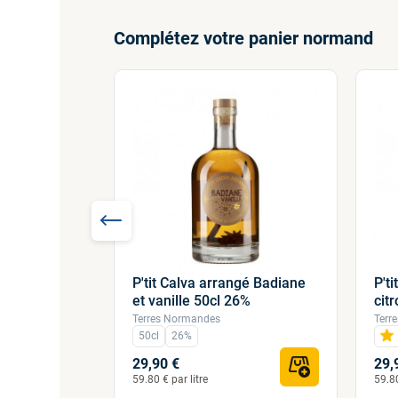
Complétez votre panier normand
P'tit Calva arrangé Badiane
P't
alvados
et vanille 50cl 26%
cit
bignôles...
Terres Normandes
Terr
50cl
26%
29,90 €
29,
59.80 € par litre
59.80