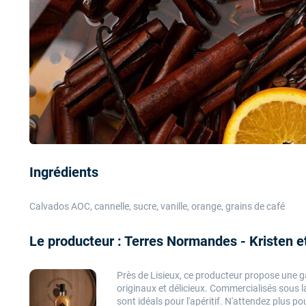
Ingrédients
Calvados AOC, cannelle, sucre, vanille, orange, grains de café
Le producteur : Terres Normandes - Kristen e
Près de Lisieux, ce producteur propose une 
originaux et délicieux. Commercialisés sous 
sont
idéals pour l'apéritif
. N'attendez plus pou