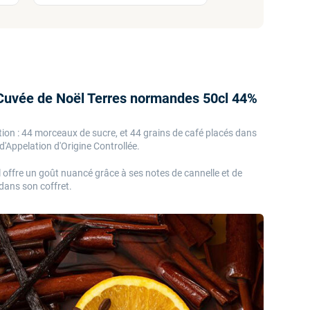
 - Cuvée de Noël Terres normandes 50cl 44%
ion : 44 morceaux de sucre, et 44 grains de café placés dans
'Appelation d'Origine Controllée.
offre un goût nuancé grâce à ses notes de cannelle et de
é dans son coffret.