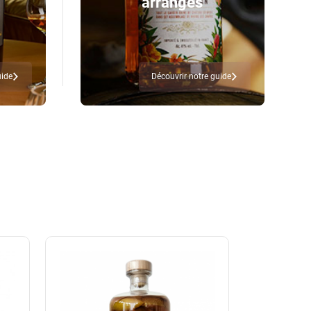
arrangés
uide
Découvrir notre guide
Nouveauté