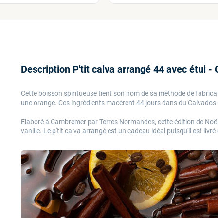
Description P'tit calva arrangé 44 avec étui
Cette boisson spiritueuse tient son nom de sa méthode de fabricat
une orange. Ces ingrédients macèrent 44 jours dans du Calvados d
Elaboré à Cambremer par Terres Normandes, cette édition de Noël 
vanille. Le p'tit calva arrangé est un cadeau idéal puisqu'il est livr