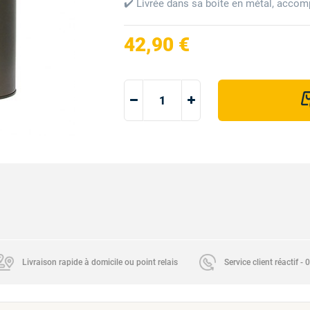
✔️ Livrée dans sa boite en métal, acco
42,90 €
Livraison rapide à domicile ou point relais
Service client réactif -