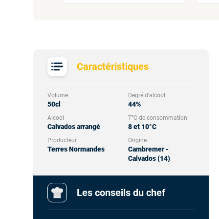
Caractéristiques
Volume
Degré d'alcool
50cl
44%
Alcool
T°C de consommation
Calvados arrangé
8 et 10°C
Producteur
Origine
Terres Normandes
Cambremer -
Calvados (14)
Les conseils du chef