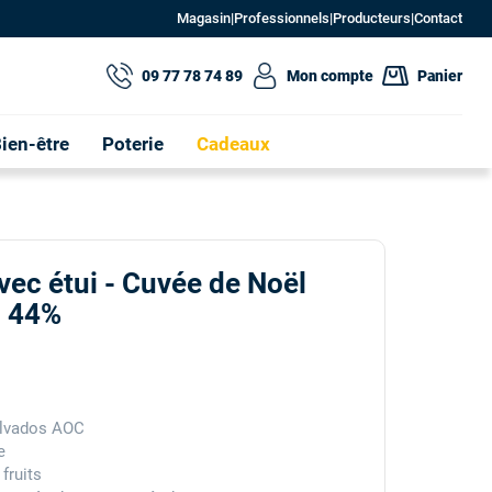
Magasin
|
Professionnels
|
Producteurs
|
Contact
09 77 78 74 89
Mon compte
Panier
ien-être
Poterie
Cadeaux
avec étui - Cuvée de Noël
l 44%
alvados AOC
e
fruits