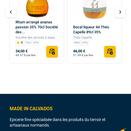
chevron_left
chevron_right
Rhum arrangé ananas
passion 35% 70cl Société
Bocal liqueur 44 Théo
des...
Capelle 89cl 35%
Société des alcools à papa
Théo Capelle
5
70cl
35%
89cl
35%
34,00 €
46,00 €
48.57 € par litre
51.69 € par litre
MADE IN CALVADOS
Epicerie fine spécialisée dans les produits du terroir et
artisanaux normands.