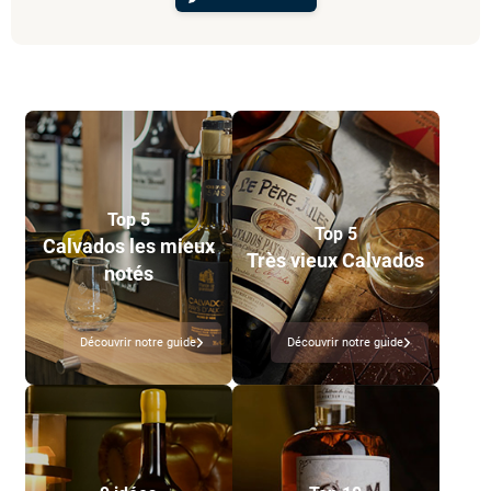
Top 5
Top 5
Calvados les mieux
Très vieux Calvados
notés
Découvrir notre guide
Découvrir notre guide