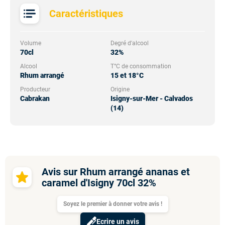
Caractéristiques
Volume
Degré d'alcool
70cl
32%
Alcool
T°C de consommation
Rhum arrangé
15 et 18°C
Producteur
Origine
Cabrakan
Isigny-sur-Mer - Calvados
(14)
Avis sur Rhum arrangé ananas et
caramel d'Isigny 70cl 32%
Soyez le premier à donner votre avis !
Ecrire un avis