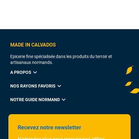
MADE IN CALVADOS
Epicerie fine spécialisée dans les produits du terroir et
artisanaux normands.
expand_more
A PROPOS
expand_more
NOS RAYONS FAVORIS
expand_more
NOTRE GUIDE NORMAND
Recevez notre newsletter