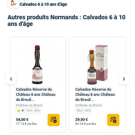
Calvados 6 à 10 ans d'âge
Autres produits Normands : Calvados 6 à 10
ans d'âge
chevron_left
chevron_right
Calvados Réserve du
Calvados Réserve du
Château 8 ans Château
Château 8 ans Château
du Breuil...
du Breuil...
Château du Breuil
Château du Breuil
4
70cl
40%
35cl
40%
54,00 €
29,50 €
77.14 € par litre
84.29 € par litre