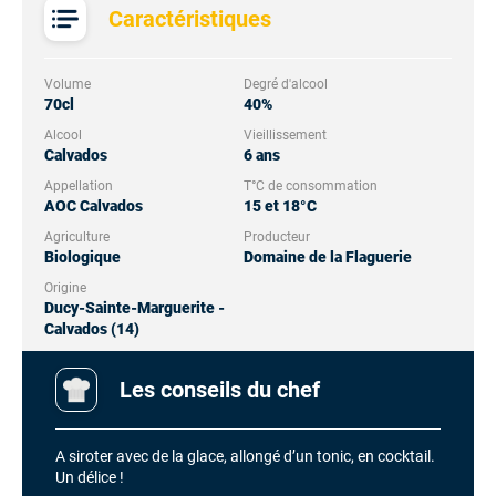
Caractéristiques
Volume
Degré d'alcool
70cl
40%
Alcool
Vieillissement
Calvados
6 ans
Appellation
T°C de consommation
AOC Calvados
15 et 18°C
Agriculture
Producteur
Biologique
Domaine de la Flaguerie
Origine
Ducy-Sainte-Marguerite -
Calvados (14)
Les conseils du chef
A siroter avec de la glace, allongé d’un tonic, en cocktail.
Un délice !