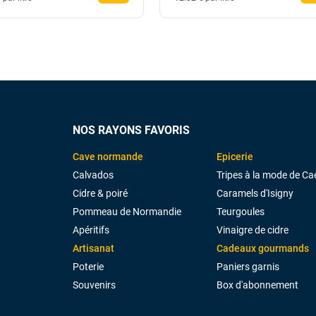
NOS RAYONS FAVORIS
Cave normande
Epicerie
Calvados
Tripes à la mode de Ca
Cidre & poiré
Caramels d'Isigny
Pommeau de Normandie
Teurgoules
Apéritifs
Vinaigre de cidre
Artisanat
Cadeaux gourmands
Poterie
Paniers garnis
Souvenirs
Box d'abonnement