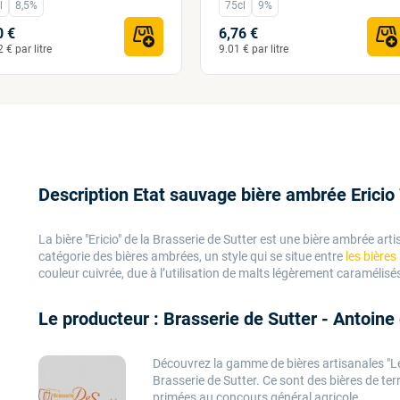
l
8,5%
75cl
9%
0 €
6,76 €
 € par litre
9.01 € par litre
Description Etat sauvage bière ambrée Ericio
La bière "Ericio" de la Brasserie de Sutter est une bière ambrée art
catégorie des bières ambrées, un style qui se situe entre
les bières
couleur cuivrée, due à l’utilisation de malts légèrement caramélisé
Le producteur : Brasserie de Sutter - Antoine 
Découvrez la gamme de bières artisanales "Les
Brasserie de Sutter. Ce sont des bières de te
primées au concours général agricole.