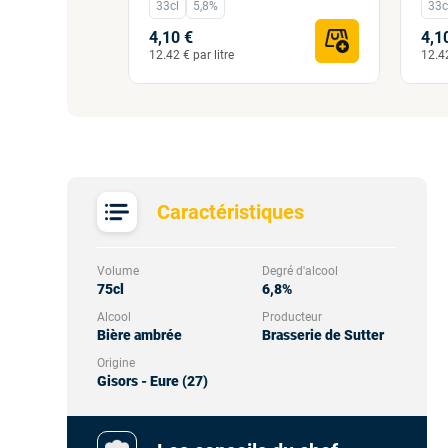
33cl
5,8%
33c
4,10 €
4,1
12.42 € par litre
12.42
Caractéristiques
Volume
Degré d'alcool
75cl
6,8%
Alcool
Producteur
Bière ambrée
Brasserie de Sutter
Origine
Gisors - Eure (27)