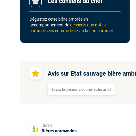
Les conseils du chef
Dégustez cette bière ambrée en
accompagnement de
desserts aux notes
caramélisées comme le riz au lait au caramel
.
Avis sur Etat sauvage bière ambr
Soyez le premier à donner votre avis !
Rayon
Bières normandes