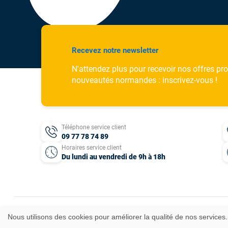
Recevez notre newsletter
N'attendez plus pour recevoir nos offres pr
nouveautés normandes : inscrivez-vous !
Téléphone service client
09 77 78 74 89
Horaires service client
Du lundi au vendredi de 9h à 18h
Nous utilisons des cookies pour améliorer la qualité de nos services.
Mentions légales
CGV
Données personnelles
Plan du site
Idées cadeaux
© 2025 T