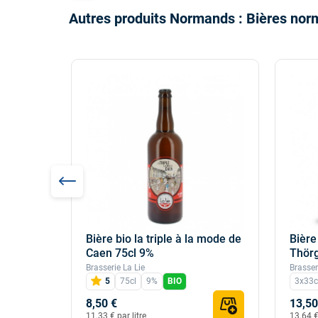
Autres produits Normands : Bières no
Bière bio la triple à la mode de
Bière
ne 75cl
Caen 75cl 9%
Thörg
Brasserie La Lie
Brasser
5
75cl
9%
BIO
3x33c
8,50 €
13,50
11.33 € par litre
13.64 € 