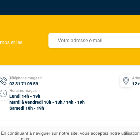
omos et les
Téléphone magasin
Adr
02 31 71 09 59
12 
Horaires magasin
Lundi 14h - 19h
Mardi à Vendredi 10h - 13h / 14h - 19h
Samedi 10h - 19h
 En continuant à naviguer sur notre site, vous acceptez notre utilisatio
ous droits réservés.
plus