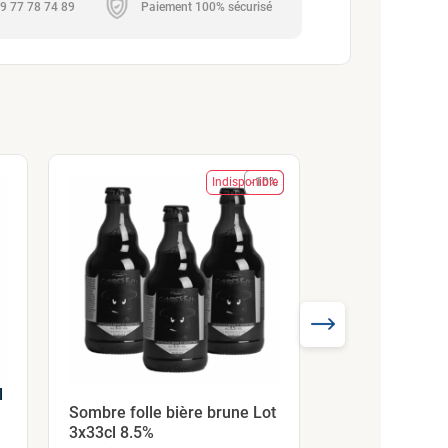
 09 77 78 74 89
Paiement 100% sécurisé
Indisponible
-10%
l
Zinzin bière b
Sombre folle bière brune Lot
quadruple 75c
3x33cl 8.5%
Brasserie de Sutter