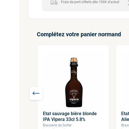
Frais de port offerts dès 150€ d'achat
Complétez votre panier normand
Etat sauvage bière blonde
Eta
nde
IPA Vipera 33cl 5.8%
Ali
10.5%
Brasserie de Sutter
Brass