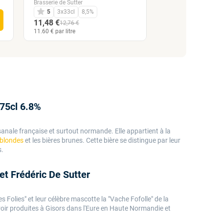
Brasserie de Sutter
75cl
10,5%
5
3x33cl
8,5%
6,95 €
11,48 €
12,76 €
9.27 € par litre
11.60 € par litre
 75cl 6.8%
isanale française et surtout normande. Elle appartient à la
 blondes
et les bières brunes. Cette bière se distingue par leur
s.
et Frédéric De Sutter
 Folies" et leur célèbre mascotte la "Vache Fofolle" de la
rroir produites à Gisors dans l'Eure en Haute Normandie et