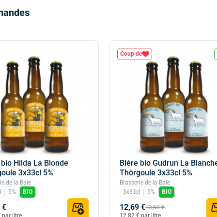
rmandes
Coup de
 bio Hilda La Blonde
Bière bio Gudrun La Blanch
oule 3x33cl 5%
Thörgoule 3x33cl 5%
ie de la Baie
Brasserie de la Baie
l
5%
BIO
3x33cl
5%
BIO
 €
12,69 €
13,50 €
par litre
12.82 € par litre