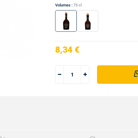
Volumes :
75 cl
8,34 €