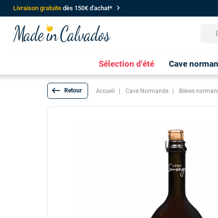
chevron_right
Livraison gratuite
dès 150€ d'achat*
Sélection d'été
Cave norma
keyboard_backspace
Accueil
Cave Normande
Bières norman