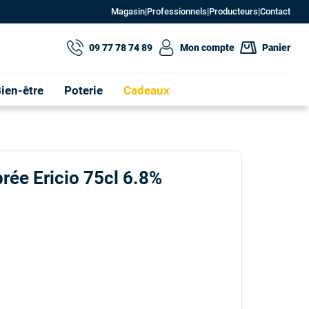
Magasin
|
Professionnels
|
Producteurs
|
Contact
09 77 78 74 89
Mon compte
Panier
ien-être
Poterie
Cadeaux
rée Ericio 75cl 6.8%