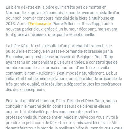
La bière Kékette est la bière qui n’arrête pas de monter en
Normandie et qui a déjà conquis le monde avec une médaille d'or
pour son premier concours mondial de la bière à Mulhouse en
2013. Après
l'Embuscade
, Pierre Pellerin et Ross Tapp, font à
nouveau parler d'eux, grâce à un humour décapant, mais avant
tout grâce à une bière d'une qualité exceptionnelle.
La bière Kékette est le résultat d'un partenariat franco-belge
puisqu’elle est conçue en Basse-Normandie et brassée par la
Binchoise, une prestigieuse brasserie de Belgique. Ross Tapp
ayant tenu un bar pendant plusieurs années, a constaté que de
nombreux couples se formaient autour d'une bière, et voilà
comment le nom « Kékette » s'est imposé naturellement. Le but
initial était tout de même d'élaborer une bière blonde artisanale de
très grande qualité, et le résultat a dépassé toutes les espérances
des deux concepteurs.
En alliant qualité et humour, Pierre Pellerin et Ross Tapp, ont su
conquérir le marché de fin connaisseurs de bières et elle est
aujourd'hui plébiscitée par les consommateurs et les
professionnels du monde entier. Made in Calvados vous invite à
prendre un petit coup de Kékette entre amis servi bien frais. Afin
de satisfaire tout le monde, la meilleure bière du monde 2013 vous