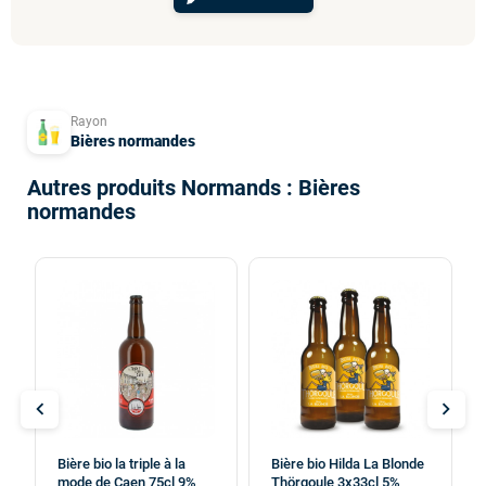
Rayon
Bières normandes
Autres produits Normands : Bières
normandes
chevron_left
chevron_right
Bière bio la triple à la
Bière bio Hilda La Blonde
mode de Caen 75cl 9%
Thörgoule 3x33cl 5%