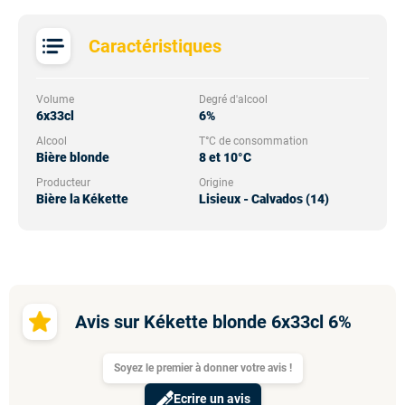
Caractéristiques
Volume
Degré d'alcool
6x33cl
6%
Alcool
T°C de consommation
Bière blonde
8 et 10°C
Producteur
Origine
Bière la Kékette
Lisieux - Calvados (14)
Avis sur Kékette blonde 6x33cl 6%
Soyez le premier à donner votre avis !
Ecrire un avis