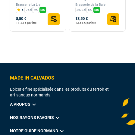
Brasserie La Lie
Brasserie de la Baie
5
75cl
9%
BIO
3x33cl
5%
BIO
8,50 €
13,50 €
11.33 € par litre
13.64 € par litre
MADE IN CALVADOS
Epicerie fine spécialisée dans les produits du terroir et
artisanaux normands.
expand_more
A PROPOS
expand_more
NOS RAYONS FAVORIS
expand_more
NOTRE GUIDE NORMAND