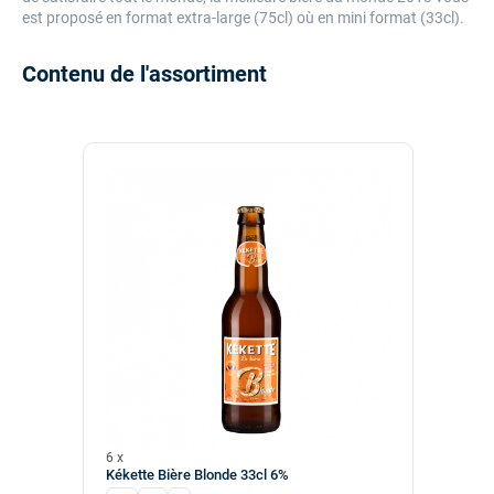
est proposé en format extra-large (75cl) où en mini format (33cl).
Contenu de l'assortiment
6 x
Kékette Bière Blonde 33cl 6%