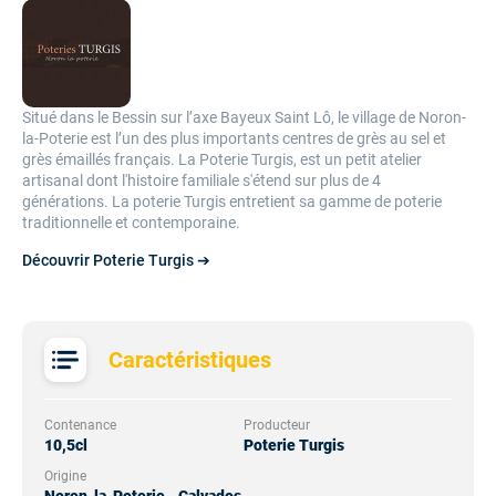
Situé dans le Bessin sur l’axe Bayeux Saint Lô, le village de Noron-
la-Poterie est l’un des plus importants centres de grès au sel et
grès émaillés français. La Poterie Turgis, est un petit atelier
artisanal dont l'histoire familiale s'étend sur plus de 4
générations.
La poterie Turgis entretient sa gamme de poterie
traditionnelle et contemporaine.
Découvrir Poterie Turgis ➔
Caractéristiques
Contenance
Producteur
10,5cl
Poterie Turgis
Origine