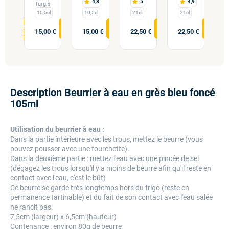
4,8
5
4,9
Turgis
10,5cl
10,5cl
21cl
21cl
15,00 €
15,00 €
22,50 €
22,50 €
0 €
2
Description Beurrier à eau en grès bleu foncé
105ml
Utilisation du beurrier à eau :
Dans la partie intérieure avec les trous, mettez le beurre (vous
pouvez pousser avec une fourchette).
Dans la deuxième partie : mettez l'eau avec une pincée de sel
(dégagez les trous lorsqu'il y a moins de beurre afin qu'il reste en
contact avec l'eau, c'est le bût)
Ce beurre se garde très longtemps hors du frigo (reste en
permanence tartinable) et du fait de son contact avec l'eau salée
ne rancit pas.
7,5cm (largeur) x 6,5cm (hauteur)
Contenance : environ 80g de beurre