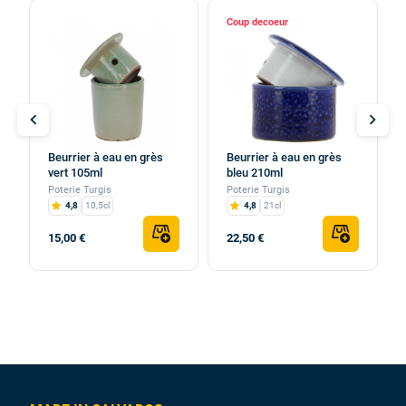
Coup de
chevron_left
chevron_right
Beurrier à eau en grès
Beurrier à eau en grès
vert 105ml
bleu 210ml
Poterie Turgis
Poterie Turgis
4,8
10,5cl
4,8
21cl
15,00 €
22,50 €