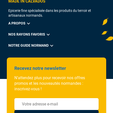
MADE IN CALVADOS
Epicerie fine spécialisée dans les produits du terroir et
artisanaux normands.
expand_more
A PROPOS
expand_more
NOS RAYONS FAVORIS
expand_more
NOTRE GUIDE NORMAND
Recevez notre newsletter
N'attendez plus pour recevoir nos offres
promos et les nouveautés normandes :
inscrivez-vous !