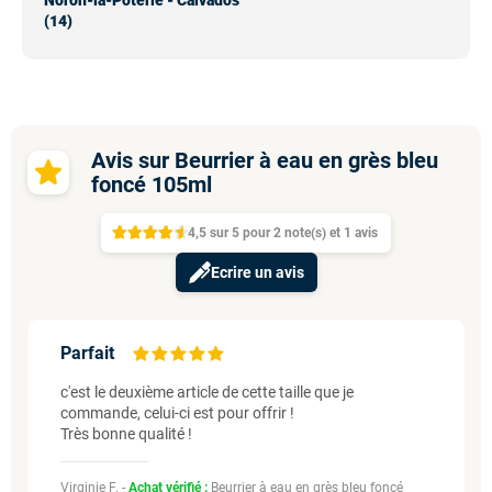
Noron-la-Poterie - Calvados
(14)
Avis sur Beurrier à eau en grès bleu
foncé 105ml
4,5
sur
5 pour
2
note(s)
et 1
avis
Ecrire un avis
Parfait
c'est le deuxième article de cette taille que je
commande, celui-ci est pour offrir !
Très bonne qualité !
Virginie F. -
Achat vérifié :
Beurrier à eau en grès bleu foncé