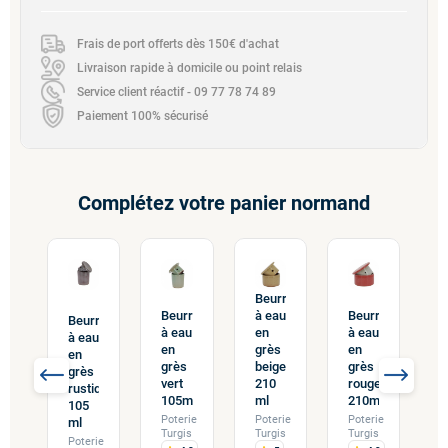
Frais de port offerts dès 150€ d'achat
Livraison rapide à domicile ou point relais
Service client réactif - 09 77 78 74 89
Paiement 100% sécurisé
Complétez votre panier normand
Beurrier
rier
B
Beurrier
à eau
Beurrier
u
à
Beurrier
à eau
en
à eau
e
à eau
en
grès
en
s
g
en
grès
beige
grès
b
grès
vert
210
rouge
cé
f
rustique
105ml
ml
210ml
ml
5
105
Poterie
Poterie
Poterie
rie
ml
P
Turgis
Turgis
Turgis
is
T
Poterie