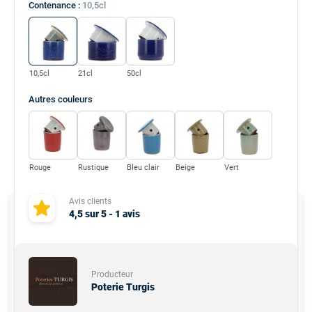
Contenance :
10,5cl
10,5cl
21cl
50cl
Autres
couleurs
Rouge
Rustique
Bleu clair
Beige
Vert
Avis clients
4,5
sur
5
-
1
avis
Producteur
Poterie Turgis