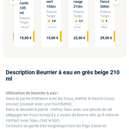
vert
rouge
foncé
ge
r
rustique
105ml
210ml
500ml
ml
1
105
Poterie
Poterie
Poterie
rie
ml
P
Turgis
Turgis
Turgis
is
T
Poterie
4,8
4,9
5
,3
Turgis
10,5cl
10,5cl
21cl
50cl
cl
15,00 €
15,00 €
22,50 €
29,50 €
0 €
1
Description Beurrier à eau en grès beige 210
ml
Utilisation du beurrier à eau :
Dans la partie intérieure avec les trous, mettez le beurre (vous
pouvez pousser avec une fourchette).
Dans la deuxième partie : mettez l'eau avec une pincée de sel
(dégagez les trous lorsqu'il y a moins de beurre afin qu'il reste en
contact avec l'eau, c'est le bût)
Ce beurre se garde très longtemps hors du frigo (reste en