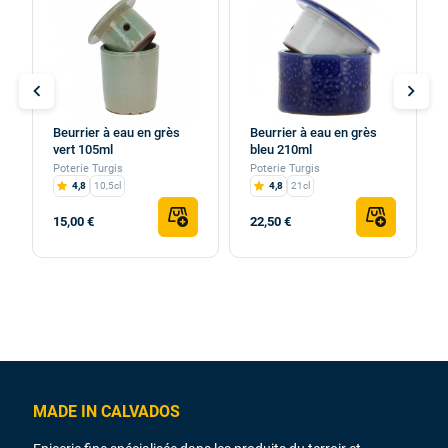
chevron_left
chevron_right
Beurrier à eau en grès
Beurrier à eau en grès
vert 105ml
bleu 210ml
Poterie Turgis
Poterie Turgis
4,8
10,5cl
4,8
21cl
15,00 €
22,50 €
MADE IN CALVADOS