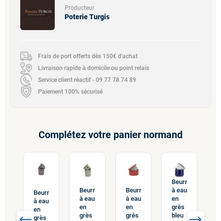
Producteur
Poterie Turgis
Frais de port offerts dès 150€ d'achat
Livraison rapide à domicile ou point relais
Service client réactif - 09 77 78 74 89
Paiement 100% sécurisé
Complétez votre panier normand
Beurrier
Beurrier
Beurrier
à eau
rier
B
Beurrier
à eau
à eau
en
u
à
à eau
en
en
grès
e
en
grès
grès
bleu
s
g
grès