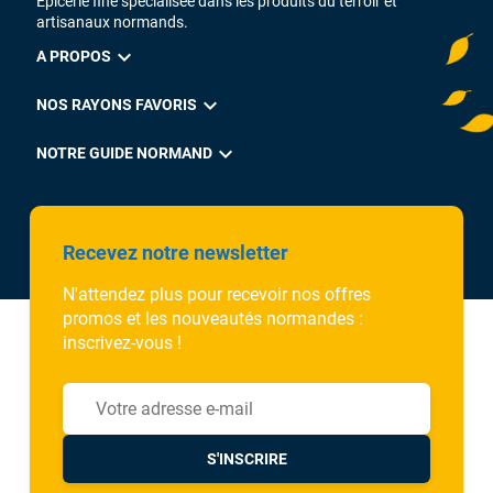
Epicerie fine spécialisée dans les produits du terroir et
artisanaux normands.
expand_more
A PROPOS
expand_more
NOS RAYONS FAVORIS
expand_more
NOTRE GUIDE NORMAND
Recevez notre newsletter
N'attendez plus pour recevoir nos offres
promos et les nouveautés normandes :
inscrivez-vous !
S'INSCRIRE