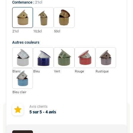
Contenance :
21cl
21cl
10,5cl
50cl
Autres
couleurs
Blanc
Bleu
Vert
Rouge
Rustique
Bleu clair
Avis clients
5
sur
5
-
4
avis