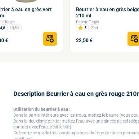
rrier à eau en grès vert
Beurrier à eau en grès beig
5ml
210 ml
ie Turgis
Poterie Turgis
4,8
10,5cl
5
21cl
00 €
22,50 €
Description Beurrier à eau en grès rouge 210
Utilisation du beurrier à eau :
Dans la partie intérieure avec les trous, mettez le beurre (vous p
Dans la deuxième partie : mettez l'eau avec une pincée de sel (dégag
contact avec l'eau, c'est le bût)
Ce beurre se garde très longtemps hors du frigo (reste en permanen
rancit pas.