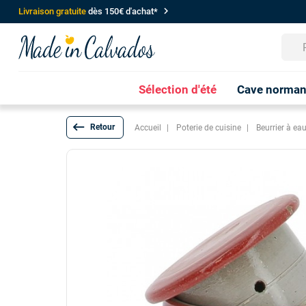
chevron_right
Livraison gratuite
dès 150€ d'achat*
Sélection d'été
Cave norma
keyboard_backspace
Accueil
Poterie de cuisine
Beurrier à ea