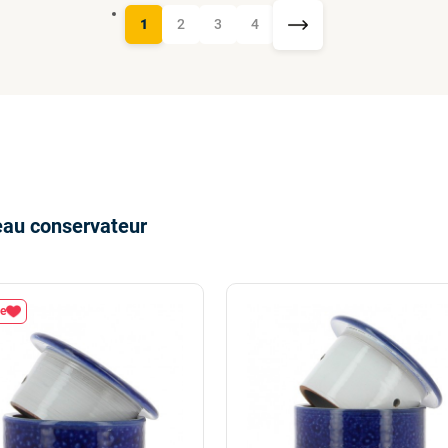
1
2
3
4
eau conservateur
e