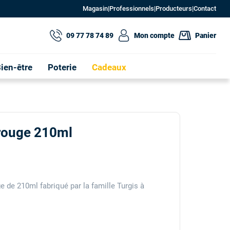
Magasin
|
Professionnels
|
Producteurs
|
Contact
09 77 78 74 89
Mon compte
Panier
ien-être
Poterie
Cadeaux
 rouge 210ml
e de 210ml fabriqué par la famille Turgis à