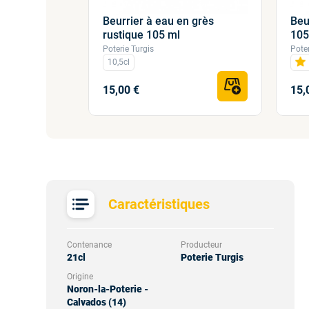
Beurrier à eau en grès
Beu
 grès vert
rustique 105 ml
10
Poterie Turgis
Poter
10,5cl
15,00 €
15,
Caractéristiques
Contenance
Producteur
21cl
Poterie Turgis
Origine
Noron-la-Poterie -
Calvados (14)