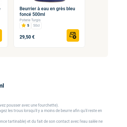
e
Beurrier à eau en grès bleu
Beurrier à eau
foncé 500ml
210ml
Poterie Turgis
Poterie Turgis
5
50cl
4,9
21cl
29,50 €
22,50 €
ml
ouvez pousser avec une fourchette).
ez les trous lorsqu'il y a moins de beurre afin qu'il reste en
ce tartinable) et du fait de son contact avec l'eau salée ne