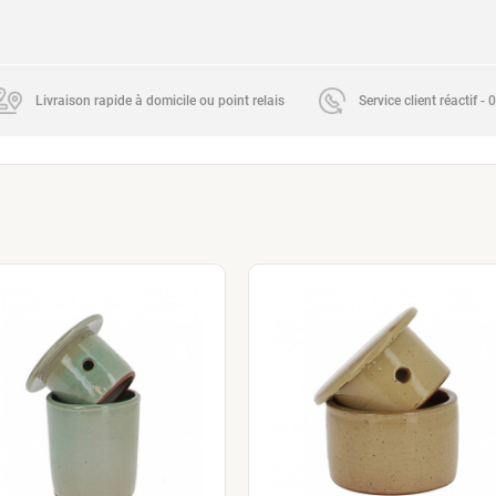
Livraison rapide à domicile ou point relais
Service client réactif -