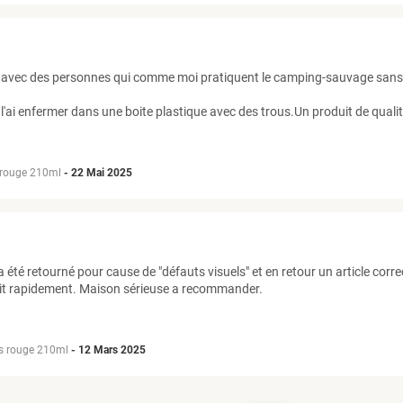
ikTok avec des personnes qui comme moi pratiquent le camping-sauvage sa
e l'ai enfermer dans une boite plastique avec des trous.Un produit de quali
s rouge 210ml
-
22 Mai 2025
a été retourné pour cause de "défauts visuels" et en retour un article correc
ait rapidement. Maison sérieuse a recommander.
ès rouge 210ml
-
12 Mars 2025