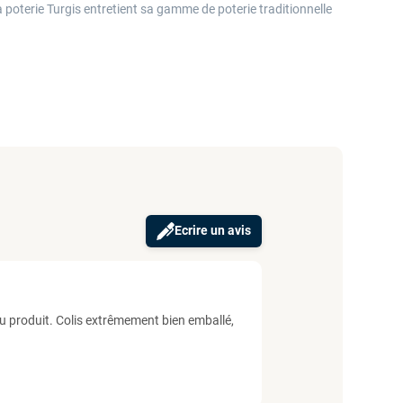
 poterie Turgis entretient sa gamme de poterie traditionnelle
Ecrire un avis
e du produit. Colis extrêmement bien emballé,