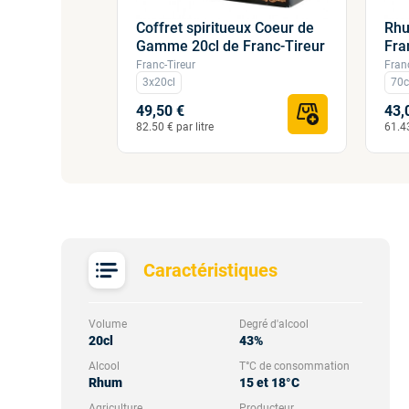
Coffret spiritueux Coeur de
Rhu
e Pastis,
Gamme 20cl de Franc-Tireur
Fra
e 20cl...
Franc-Tireur
Fran
3x20cl
70c
49,50 €
43,
82.50 € par litre
61.43
Caractéristiques
Volume
Degré d'alcool
20cl
43%
Alcool
T°C de consommation
Rhum
15 et 18°C
Agriculture
Producteur