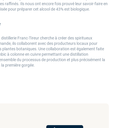
s raffinés. Ils nous ont encore fois prouvé leur savoir-faire en
isée pour préparer cet alcool de 43% est biologique.
e
istillerie Franc-Tireur cherche à créer des spiritueux
ormande, ils collaborent avec des producteurs locaux pour
es plantes botaniques. Une collaboration est également faite
mbic à colonne en cuivre permettant une distillation
L'ensemble du processus de production et plus précisément la
ès la première gorgée.