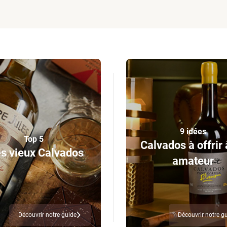
9 idées
Top 5
Calvados à offrir 
s vieux Calvados
amateur
Découvrir notre guide
Découvrir notre g