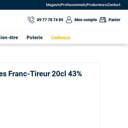
Magasin
|
Professionnels
|
Producteurs
|
Contact
09 77 78 74 89
Mon compte
Panier
ien-être
Poterie
Cadeaux
es Franc-Tireur 20cl 43%