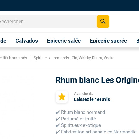
search
nde
Calvados
Epicerie salée
Epicerie sucrée
B
éritifs Normands
Spiritueux normands : Gin, Whisky, Rhum, Vodka
Rhum blanc Les Origin
Avis clients
Laissez le 1er avis
✔️ Rhum blanc normand
✔️ Parfumé et fruité
✔️ Spiritueux exotique
✔️ Fabrication artisanale en Normandie