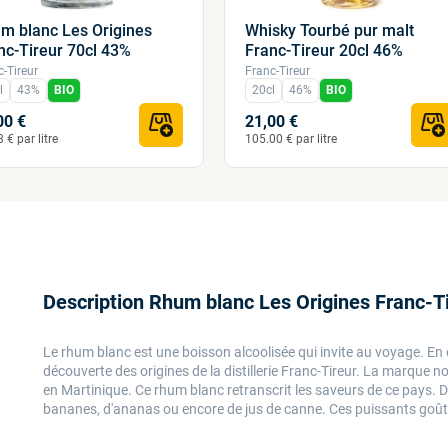
m blanc Les Origines
Whisky Tourbé pur malt
nc-Tireur 70cl 43%
Franc-Tireur 20cl 46%
c-Tireur
Franc-Tireur
l
43%
BIO
20cl
46%
BIO
00 €
21,00 €
 € par litre
105.00 € par litre
Description Rhum blanc Les Origines Franc-T
Le rhum blanc est une boisson alcoolisée qui invite au voyage. En e
découverte des origines de la distillerie Franc-Tireur. La marque no
en Martinique. Ce rhum blanc retranscrit les saveurs de ce pays. 
bananes, d'ananas ou encore de jus de canne. Ces puissants goûts