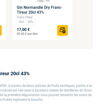
Gin Normandie Dry Franc-
Coffret découv
Tireur 20cl 43%
Whisky et Vodk
Franc-Tireur
Franc-Tireur
20cl
43%
6x20cl
17,00 €
49,50 €
85.00 € par litre
41.25 € par litre
ireur 20cl 43%
ffet, à travers de doux arômes de fruits exotiques, partez à la
rmande est née suite à plusieurs visites de distilleries de rhum
Dès la première dégustation vous pouvez ressentir les notes de
 fruités tapissent la bouche.