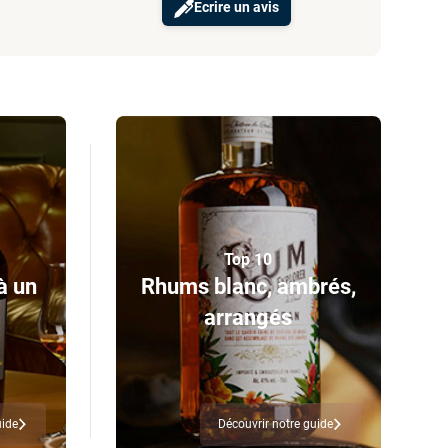
Ecrire un avis
Top 10
à un
Rhums blanc, ambrés,
arrangés
uide
Découvrir notre guide