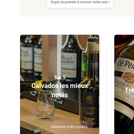
Soyez le premier à donner votre avis !
Top 5
Calvados les mieux
Trè
notés
Découvrir notre guide