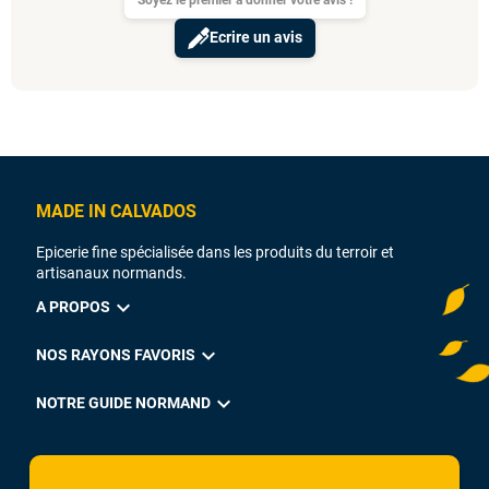
Ecrire un avis
MADE IN CALVADOS
Epicerie fine spécialisée dans les produits du terroir et
artisanaux normands.
expand_more
A PROPOS
expand_more
NOS RAYONS FAVORIS
expand_more
NOTRE GUIDE NORMAND