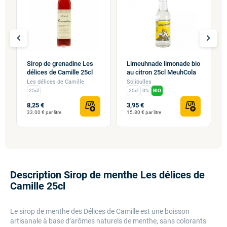
chevron_left
chevron_right
Sirop de grenadine Les
Limeuhnade limonade bio
délices de Camille 25cl
au citron 25cl MeuhCola
Les délices de Camille
Solibulles
25cl
25cl
0%
BIO
8,25 €
3,95 €
33.00 € par litre
15.80 € par litre
Description Sirop de menthe Les délices de
Camille 25cl
Le sirop de menthe des Délices de Camille est une boisson
artisanale à base d’arômes naturels de menthe, sans colorants