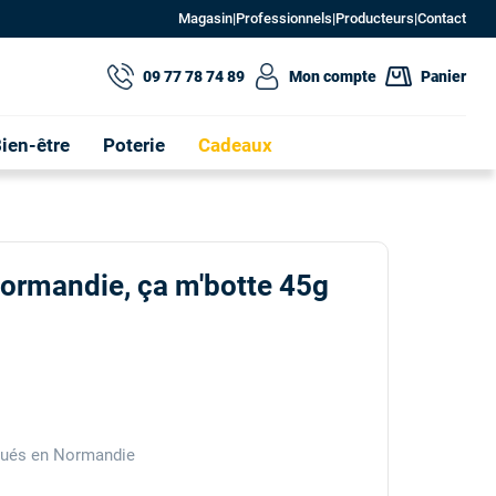
Magasin
|
Professionnels
|
Producteurs
|
Contact
09 77 78 74 89
Mon compte
Panier
ien-être
Poterie
Cadeaux
Normandie, ça m'botte 45g
iqués en Normandie