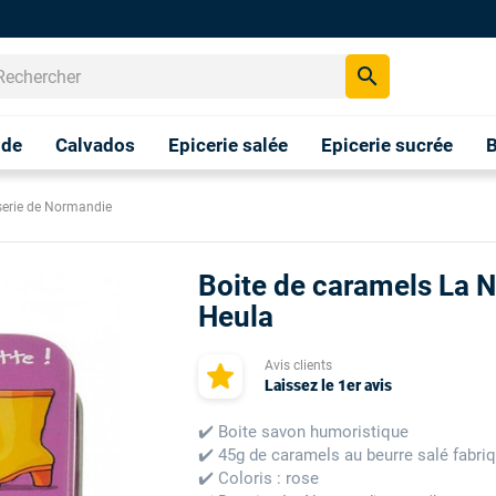
search
nde
Calvados
Epicerie salée
Epicerie sucrée
B
serie de Normandie
Boite de caramels La 
Heula
Avis clients
Laissez le 1er avis
✔️ Boite savon humoristique
✔️ 45g de caramels au beurre salé fabr
✔️ Coloris : rose