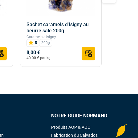
Sachet caramels d'Isigny au
Sachet ca
beurre salé 200g
assortime
Caramels d'Isigny
Caramels d'Is
5
200g
90g
8,00 €
5,00 €
40.00 € par kg
55.56 € par k
NOTRE GUIDE NORMAND
Produits AOP & AOC
en
Fabrication du Calvados