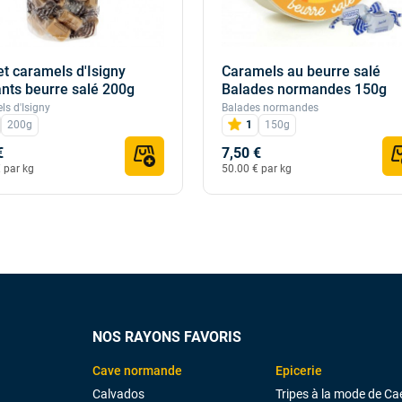
t caramels d'Isigny
Caramels au beurre salé
nts beurre salé 200g
Balades normandes 150g
s d'Isigny
Balades normandes
200g
1
150g
€
7,50 €
 par kg
50.00 € par kg
NOS RAYONS FAVORIS
Cave normande
Epicerie
Calvados
Tripes à la mode de Ca