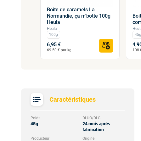
Boite de caramels La
Normandie, ça m'botte 100g
Boi
Heula
com
ormand" -
Heula
Heul
100g
45
6,95 €
4,9
69.50 € par kg
108.
Caractéristiques
Poids
DLUO/DLC
45g
24 mois après
fabrication
Producteur
Origine