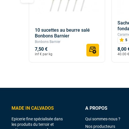
Sache
100g
fonda
10 sucettes au beurre salé
Caramel
Bonbons Barnier
5
Bonbons Barnier
7,50 €
8,00 
inf € par kg
40.00 €
MADE IN CALVADOS
A PROPOS
Epicerie fine spécialisée dans
Qui sommes-nous ?
les produits du terroir et
Nos producteurs