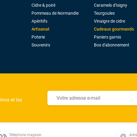
Cidre & poiré
Caramels d'Isigny
Pommeau de Normandie
Teurgoules
Apéritifs
Vinaigre de cidre
Artisanat
Cadeaux gourmands
Poterie
Paniers garnis
Souvenirs
Box d'abonnement
omos et les
Téléphone magasin
Adr