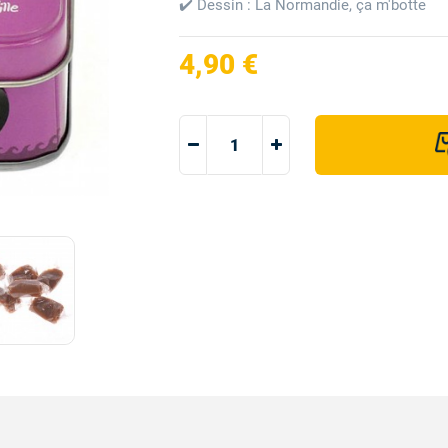
✔️ Dessin : La Normandie, ça m'botte
4,90 €