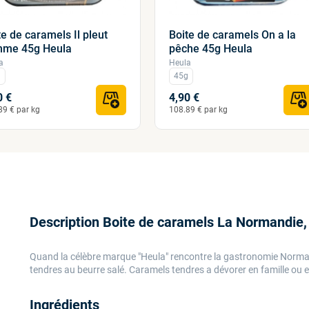
te de caramels Il pleut
Boite de caramels On a la
me 45g Heula
pêche 45g Heula
a
Heula
g
45g
0 €
4,90 €
89 € par kg
108.89 € par kg
Description Boite de caramels La Normandie,
Quand la célèbre marque "Heula" rencontre la gastronomie Norman
tendres au beurre salé. Caramels tendres a dévorer en famille ou 
Ingrédients