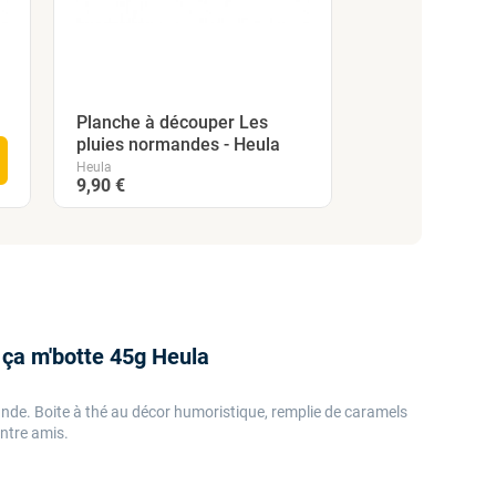
Mug "barbecue
Heula
Planche à découper Les
Heula
pluies normandes - Heula
10,00 €
Heula
9,90 €
 ça m'botte 45g Heula
de. Boite à thé au décor humoristique, remplie de caramels
entre amis.