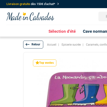
chevron_right
Livraison gratuite
dès 150€ d'achat*
Sélection d'été
Cave norma
keyboard_backspace
Accueil
Epicerie sucrée
Caramels, confi