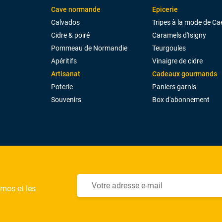
Cave normande
Epicerie
Calvados
Tripes à la mode de Ca
Cidre & poiré
Caramels d'Isigny
Pommeau de Normandie
Teurgoules
Apéritifs
Vinaigre de cidre
Artisanat
Cadeaux gourmands
Poterie
Paniers garnis
Souvenirs
Box d'abonnement
omos et les