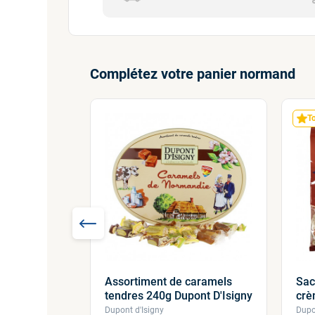
Complétez votre panier normand
Indisponible
T
Assortiment de caramels
Sac
tendres 240g Dupont D'Isigny
crè
Dupont d'Isigny
Dupo