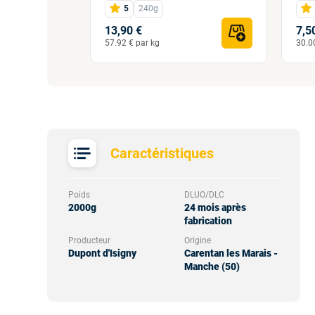
5
240g
13,90 €
7,5
57.92 € par kg
30.0
Caractéristiques
Poids
DLUO/DLC
2000g
24 mois après
fabrication
Producteur
Origine
Dupont d'Isigny
Carentan les Marais -
Manche (50)