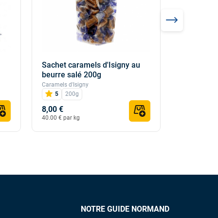
Sachet caramels d'Isigny au
Sachet ca
beurre salé 200g
assortime
Caramels d'Isigny
Caramels d'Is
5
200g
90g
8,00 €
5,00 €
40.00 € par kg
55.56 € par k
NOTRE GUIDE NORMAND