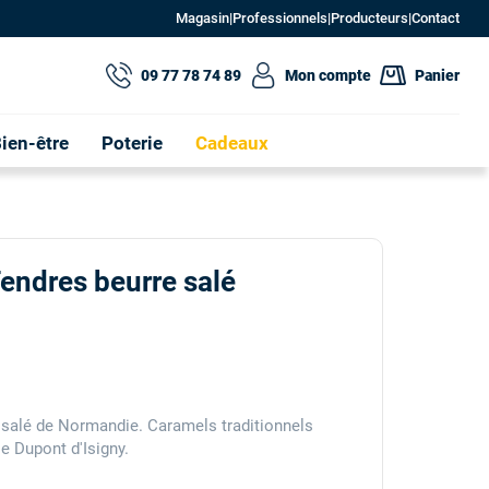
Magasin
|
Professionnels
|
Producteurs
|
Contact
09 77 78 74 89
Mon compte
Panier
ien-être
Poterie
Cadeaux
endres beurre salé
salé de Normandie. Caramels traditionnels
ie Dupont d'Isigny.