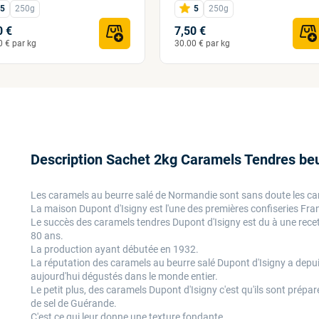
5
250g
5
250g
0 €
7,50 €
0 € par kg
30.00 € par kg
Description Sachet 2kg Caramels Tendres beu
Les caramels au beurre salé de Normandie sont sans doute les ca
La maison Dupont d'Isigny est l'une des premières confiseries Fra
Le succès des caramels tendres Dupont d'Isigny est du à une recet
80 ans.
La production ayant débutée en 1932.
La réputation des caramels au beurre salé Dupont d'Isigny a depui
aujourd'hui dégustés dans le monde entier.
Le petit plus, des caramels Dupont d'Isigny c'est qu'ils sont préparé
de sel de Guérande.
C'est ce qui leur donne une texture fondante.