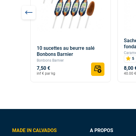
Sache
100g
fonda
10 sucettes au beurre salé
Caramel
Bonbons Barnier
5
Bonbons Barnier
7,50 €
8,00 
inf € par kg
40.00 €
MADE IN CALVADOS
A PROPOS