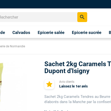
search
nde
Calvados
Epicerie salée
Epicerie sucrée
B
serie de Normandie
Sachet 2kg Caramels T
Dupont d'Isigny
Avis clients
Laissez le 1er avis
Sachet 2kg Caramels Tendres au Beurre 
élaborés dans la Manche par la confiser