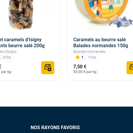
t caramels d'Isigny
Caramels au beurre salé
nts beurre salé 200g
Balades normandes 150g
s d'Isigny
Balades normandes
200g
1
150g
€
7,50 €
 par kg
50.00 € par kg
NOS RAYONS FAVORIS