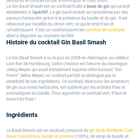
Savourez le cocktail du bar à votre goût et chez vous !
Le Gin Basil Smash est un cocktail fruité à
base de gin
qui se boit
idéalement à l'
apéritif
. Le gin basil smash se caractérise par ses
saveurs herbacées grâce à la présence du basilic et du gin. Il est
rehaussé par l'acidité du citron vert, ce qui le rend frais et
rafraîchissant. C'est un cocktail parmi les
recettes de cocktails
idéal à déguster au moment de l'été.
Histoire du cocktail Gin Basil Smash
Le Gin Basil Smash a vu le jour en 2008 en Allemagne, au célèbre
Lion Bar de Hambourg. Cette création est l'œuvre du mixologue
Jöerg Meyer, qui avait initialement baptisé cette boisson "Gin
Pesto". Selon Meyer, un cocktail parfait se distingue par la
simplicité de ses ingrédients. Ce cocktail, idéal pour les amateurs
de gin aux notes herbacées, est sublimé par les arômes frais et
aromatiques du basilic. Pour apprécier ce cocktail vert, il faut le
boire très frais !
Ingrédients
Le Basil Smash est un cocktail composé de
gin de la distillerie C'est
Nous Concombre, basilic et pomme
(100%), de sirop de basilic et