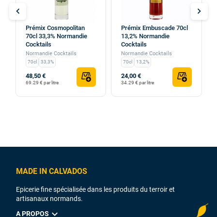
chevron_left
chevron_right
Prémix Cosmopolitan
Prémix Embuscade 70cl
70cl 33,3% Normandie
13,2% Normandie
Cocktails
Cocktails
Normandie Cocktails
Normandie Cocktails
70cl
33,3%
70cl
13,2%
48,50 €
24,00 €
69.29 € par litre
34.29 € par litre
MADE IN CALVADOS
Epicerie fine spécialisée dans les produits du terroir et
artisanaux normands.
expand_more
A PROPOS