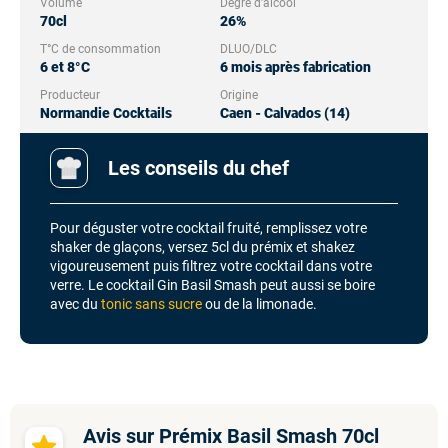
Volume
Degré d'alcool
70cl
26%
T°C de consommation
DLUO/DLC
6 et 8°C
6 mois après fabrication
Producteur
Origine
Normandie Cocktails
Caen - Calvados (14)
Les conseils du chef
Pour déguster votre cocktail fruité, remplissez votre
shaker de glaçons, versez 5cl du prémix et shakez
vigoureusement puis filtrez votre cocktail dans votre
verre. Le cocktail Gin Basil Smash peut aussi se boire
avec du
tonic sans sucre
ou de la limonade.
Avis sur Prémix Basil Smash 70cl