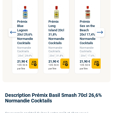
Prémix
Prémix
Prémix
Blue
Long
Sex on the
P
Lagoon
Island 20cl
Beach
C
20cl 29,6%
31,8%
20cl 17,4%
2
Normandie
Normandie
Normandie
e
N
Cocktails
Cocktails
Cocktails
C
Normandie
Normandie
Normandie
N
Cocktails
Cocktails
Cocktails
C
20cl
29,6%
20cl
31,8%
20cl
17,4%
21,90 €
21,90 €
21,90 €
2
109.50 €
109.50 €
109.50 €
1
par litre
par litre
par litre
pa
Description Prémix Basil Smash 70cl 26,6%
Normandie Cocktails