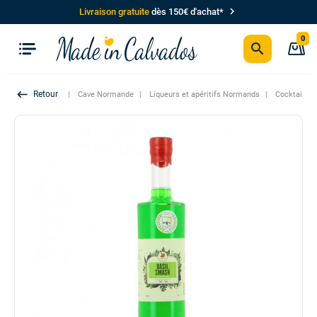
chevron_right
Livraison gratuite
dès 150€ d'achat*
0
search
P
keyboard_backspace
Cave Normande
Liqueurs et apéritifs Normands
Cocktail en 