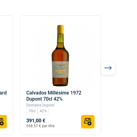
ard
Calvados Millésime 1972
Calvados 
Dupont 70cl 42%
70cl 42%
Domaine Dupont
Domaine du M
70cl
42%
70cl
42%
391,00 €
294,00 €
558.57 € par litre
420.00 € par l