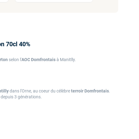
on 70cl 40%
rton
selon l'
AOC Domfrontais
à Manitlly.
tilly
dans l'Orne, au coeur du célèbre
terroir Domfrontais
.
s depuis 3 générations.