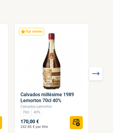
Top ventes
Calvados millésime 1989
Calvados mill
Lemorton 70cl 40%
Lemorton 70cl
Calvados Lemorton
Calvados Lemorton
70cl
40%
70cl
40%
170,00 €
114,00 €
242.86 € par litre
162.86 € par litre