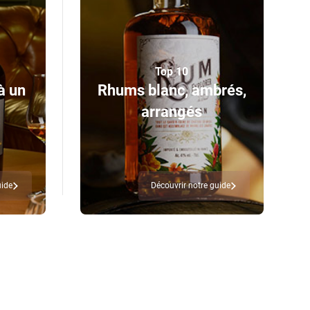
Top 10
à un
Rhums blanc, ambrés,
arrangés
uide
Découvrir notre guide