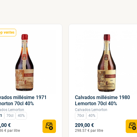
op ventes
vados millésime 1971
Calvados millésime 1980
orton 70cl 40%
Lemorton 70cl 40%
ados Lemorton
Calvados Lemorton
1
70cl
40%
70cl
40%
,00 €
209,00 €
6 € par litre
298.57 € par litre