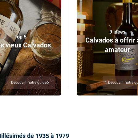
9 idées
Top 5
Calvados à offrir 
s vieux Calvados
amateur
Découvrir notre guide
Découvrir notre g
illésimés de 1935 à 1979