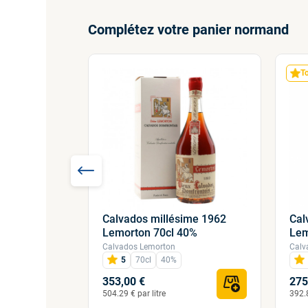
Complétez votre panier normand
T
Calvados millésime 1962
Cal
ime 2000
Lemorton 70cl 40%
Lem
0%
Calvados Lemorton
Calv
5
70cl
40%
353,00 €
275
504.29 € par litre
392.8