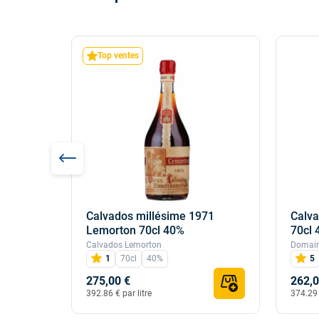
Top ventes
Calvados millésime 1971
Calva
67
Lemorton 70cl 40%
70cl 
Calvados Lemorton
Domain
1
70cl
40%
5
275,00 €
262,0
392.86 € par litre
374.29 