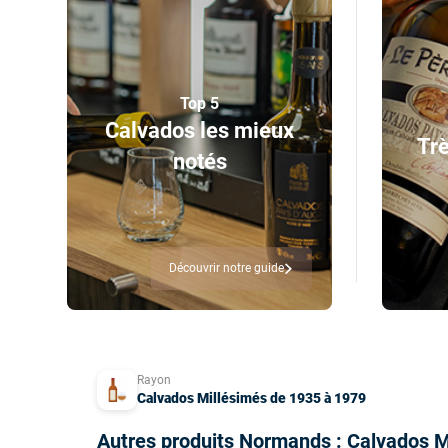
Top 5
Calvados les mieux
Trè
notés
Découvrir notre guide
Rayon
Calvados Millésimés de 1935 à 1979
Autres produits Normands : Calvados M