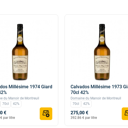
dos Millésime 1974 Giard
Calvados Millésime 1973 Gi
42%
70cl 42%
e du Manoir de Montreuil
Domaine du Manoir de Montreuil
70cl
42%
70cl
42%
0 €
275,00 €
€ par litre
392.86 € par litre