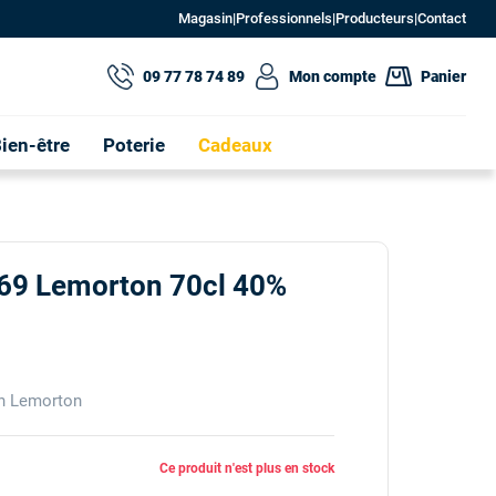
Magasin
|
Professionnels
|
Producteurs
|
Contact
09 77 78 74 89
Mon compte
Panier
ien-être
Poterie
Cadeaux
969 Lemorton 70cl 40%
on Lemorton
Ce produit n'est plus en stock