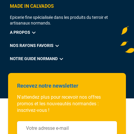
MADE IN CALVADOS
Epicerie fine spécialisée dans les produits du terroir et
artisanaux normands.
expand_more
A PROPOS
expand_more
NOS RAYONS FAVORIS
expand_more
NOTRE GUIDE NORMAND
Recevez notre newsletter
N'attendez plus pour recevoir nos offres
promos et les nouveautés normandes :
inscrivez-vous !