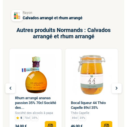
Rayon
Calvados arrangé et rhum arrangé
Autres produits Normands : Calvados
arrangé et rhum arrangé
chevron_left
chevron_right
Rhum arrangé ananas
passion 35% 70cl Société
Bocal liqueur 44 Théo
des...
Capelle 89cl 35%
Société des alcools à papa
Théo Capelle
5
70cl
35%
89cl
35%
34,00 €
46,00 €