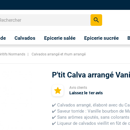
search
nde
Calvados
Epicerie salée
Epicerie sucrée
B
éritifs Normands
Calvados arrangé et rhum arrangé
P'tit Calva arrangé Va
Avis clients
Laissez le 1er avis
✔️ Calvados arrangé, élaboré avec du C
✔️ Saveur torride : Vanille bourbon de 
✔️ Sans arômes ajoutés, sans colorants
✔️ Liqueur de calvados vieillit en fût de