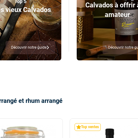
Top 5
Calvados à offrir 
s vieux Calvados
amateur
Découvrir notre guide
Découvrir notre g
rrangé et rhum arrangé
Top ventes