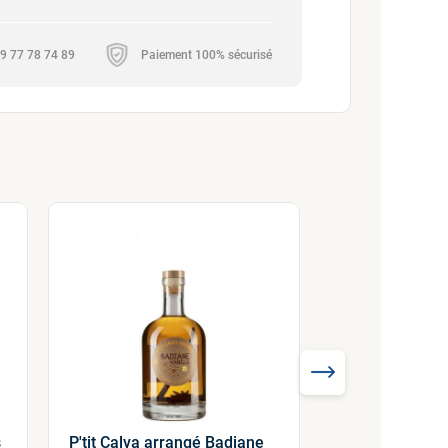
 09 77 78 74 89
Paiement 100% sécurisé
s
P'tit Calva arrangé Badiane
P'tit Calva arr