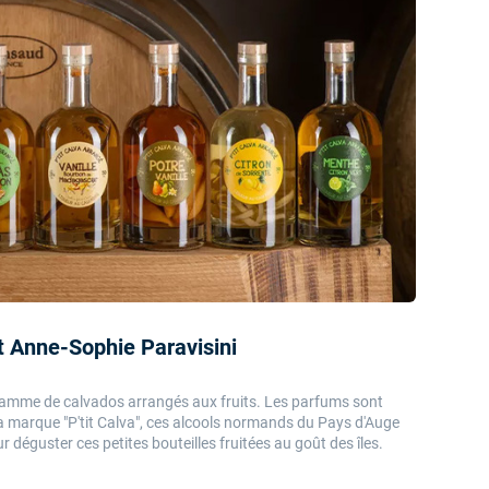
t Anne-Sophie Paravisini
gamme de calvados arrangés aux fruits. Les parfums sont
la marque "P'tit Calva", ces alcools normands du Pays d'Auge
r déguster ces petites bouteilles fruitées au goût des îles.