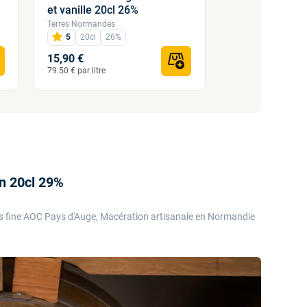
et vanille 20cl 26%
vanille 20cl 2
Terres Normandes
Terres Normandes
5
20cl
26%
20cl
28%
15,90 €
15,90 €
79.50 € par litre
79.50 € par litre
on 20cl 29%
s fine AOC Pays d'Auge, Macération artisanale en Normandie