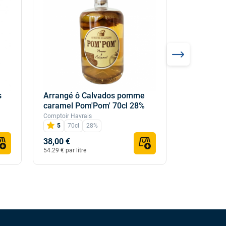
s
Arrangé ô Calvados pomme
Arrangé ô
caramel Pom'Pom' 70cl 28%
Caramel fl
Comptoir Havrais
Comptoir Hav
5
70cl
28%
70cl
28%
38,00 €
38,00 €
54.29 € par litre
54.29 € par li