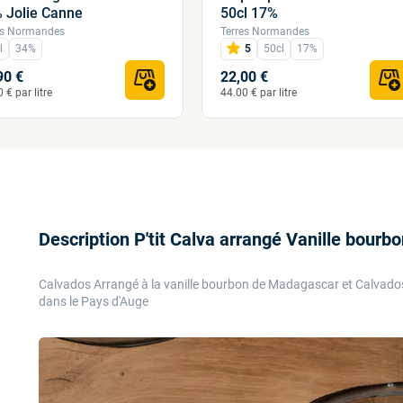
 Jolie Canne
50cl 17%
es Normandes
Terres Normandes
l
34%
5
50cl
17%
90 €
22,00 €
 € par litre
44.00 € par litre
Description P'tit Calva arrangé Vanille bourb
Calvados Arrangé à la vanille bourbon de Madagascar et Calvado
dans le Pays d'Auge