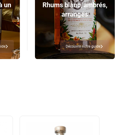
à un
Rhums blanc, ambrés,
arrangés
uide
Découvrir notre guide
Nouveauté