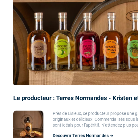
Le producteur : Terres Normandes - Kristen e
Près de Lisieux, ce producteur propose une 
originaux et délicieux. Commercialisés sous 
sont
idéals pour l'apéritif
. N'attendez plus pou
Découvrir Terres Normandes ➔