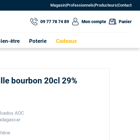
Magasin
|
Professionnels
|
Producteurs
|
Contact
09 77 78 74 89
Mon compte
Panier
ien-être
Poterie
Cadeaux
nille bourbon 20cl 29%
alvados AOC
Madagascar
 chêne