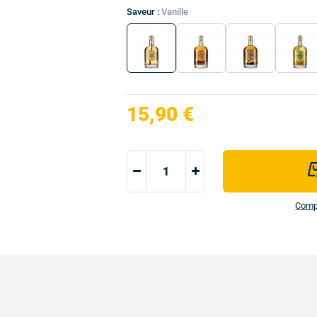
Saveur :
Vanille
15,90 €
Compo