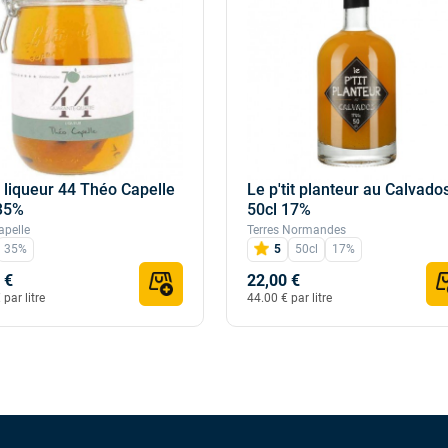
 liqueur 44 Théo Capelle
Le p'tit planteur au Calvado
 35%
50cl 17%
apelle
Terres Normandes
35%
5
50cl
17%
 €
22,00 €
 par litre
44.00 € par litre