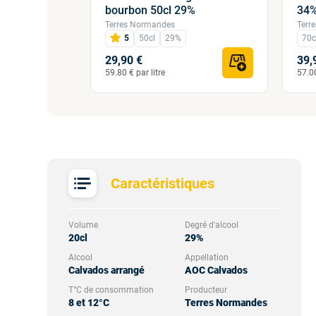
bourbon 50cl 29%
34%
 normandes
Terres Normandes
Terr
5
50cl
29%
70c
29,90 €
39,
59.80 € par litre
57.00
Caractéristiques
Volume
Degré d'alcool
20cl
29%
Alcool
Appellation
Calvados arrangé
AOC Calvados
T°C de consommation
Producteur
8 et 12°C
Terres Normandes