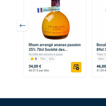
Rhum arrangé ananas passion
Bocal
vec étui
35% 70cl Société des...
89cl
Société des alcools à papa
Théo C
5
70cl
35%
89cl
34,00 €
46,00
48.57 € par litre
51.69 €