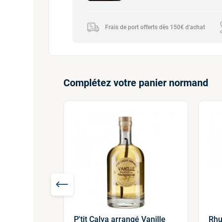
Frais de port offerts dès 150€ d'achat
Complétez votre panier normand
P'tit Calva arrangé Vanille
Rhu
'tit calva