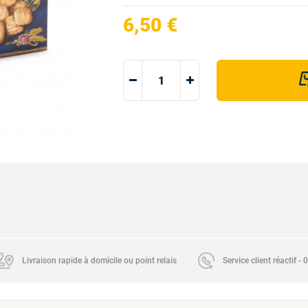
6,50 €
Livraison rapide à domicile ou point relais
Service client réactif -