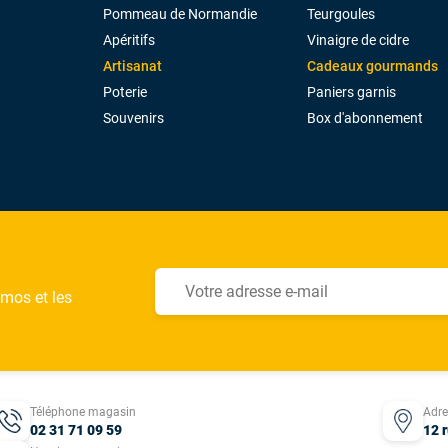
Pommeau de Normandie
Teurgoules
Apéritifs
Vinaigre de cidre
Artisanat
Cadeaux gourmands
Poterie
Paniers garnis
Souvenirs
Box d'abonnement
omos et les
Téléphone magasin
Adr
02 31 71 09 59
12 