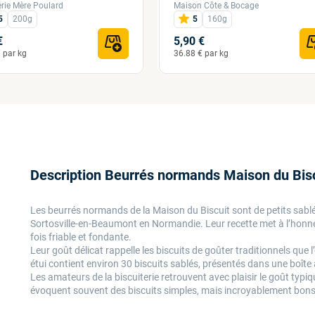
erie Mère Poulard
Maison Côte & Bocage
5
200g
5
160g
€
5,90 €
 par kg
36.88 € par kg
Description Beurrés normands Maison du Bis
Les beurrés normands de la Maison du Biscuit sont de petits sablés
Sortosville-en-Beaumont en Normandie. Leur recette met à l’honneur
fois friable et fondante.
Leur goût délicat rappelle les biscuits de goûter traditionnels que
étui contient environ 30 biscuits sablés, présentés dans une boîte
Les amateurs de la biscuiterie retrouvent avec plaisir le goût typ
évoquent souvent des biscuits simples, mais incroyablement bons