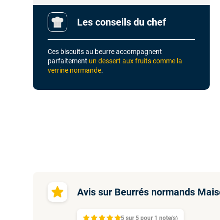
Les conseils du chef
Ces biscuits au beurre accompagnent
parfaitement
un dessert aux fruits comme la
verrine normande
.
Avis sur Beurrés normands Mais
5
sur
5 pour
1
note(s)