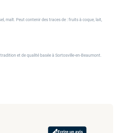
el, malt. Peut contenir des traces de : fruits à coque, lait,
 tradition et de qualité basée à Sortosville-en-Beaumont.
Ecrire un avis