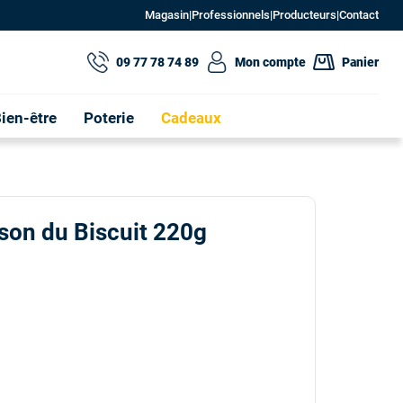
Magasin
|
Professionnels
|
Producteurs
|
Contact
09 77 78 74 89
Mon compte
Panier
ien-être
Poterie
Cadeaux
on du Biscuit 220g