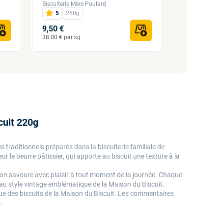
Biscuiterie Mère Poulard
La maison du 
5
250g
4,6
50
9,50 €
12,50 €
38.00 € par kg
25.00 € par k
cuit 220g
 traditionnels préparés dans la biscuiterie familiale de
 le beurre pâtissier, qui apporte au biscuit une texture à la
 l’on savoure avec plaisir à tout moment de la journée. Chaque
 au style vintage emblématique de la Maison du Biscuit.
ique des biscuits de la Maison du Biscuit. Les commentaires
.