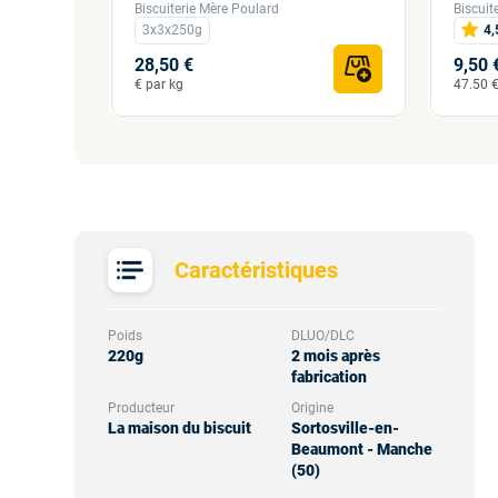
Biscuiterie Mère Poulard
Biscuit
3x3x250g
4,
28,50 €
9,50 
€ par kg
47.50 €
Caractéristiques
Poids
DLUO/DLC
220g
2 mois après
fabrication
Producteur
Origine
La maison du biscuit
Sortosville-en-
Beaumont - Manche
(50)