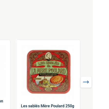
Top ventes
on
Petits fou
Les sablés Mère Poulard 250g
du biscuit