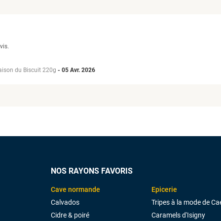
vis.
ison du Biscuit 220g
-
05 Avr. 2026
NOS RAYONS FAVORIS
Cave normande
Epicerie
Calvados
Tripes à la mode de Ca
Cidre & poiré
Caramels d'Isigny