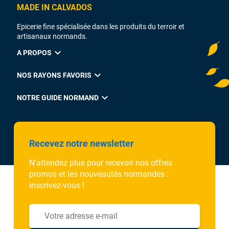
MADE IN CALVADOS
Epicerie fine spécialisée dans les produits du terroir et
artisanaux normands.
expand_more
A PROPOS
expand_more
NOS RAYONS FAVORIS
expand_more
NOTRE GUIDE NORMAND
Recevez notre newsletter
N'attendez plus pour recevoir nos offres
promos et les nouveautés normandes :
inscrivez-vous !