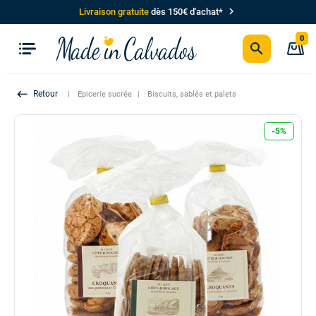
chevron_right
Livraison gratuite
dès 150€ d'achat*
0
search
P
keyboard_backspace
Epicerie sucrée
Biscuits, sablés et palets
-5%