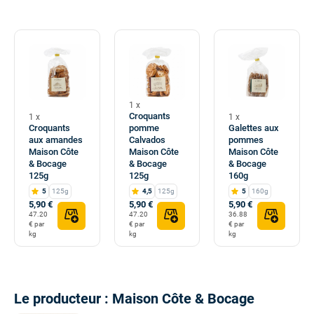
1 x
Croquants
1 x
1 x
Croquants
pomme
Galettes aux
aux amandes
Calvados
pommes
Maison Côte
Maison Côte
Maison Côte
& Bocage
& Bocage
& Bocage
125g
125g
160g
5
125g
4,5
125g
5
160g
5,90 €
5,90 €
5,90 €
47.20
47.20
36.88
€ par
€ par
€ par
kg
kg
kg
Le producteur : Maison Côte & Bocage