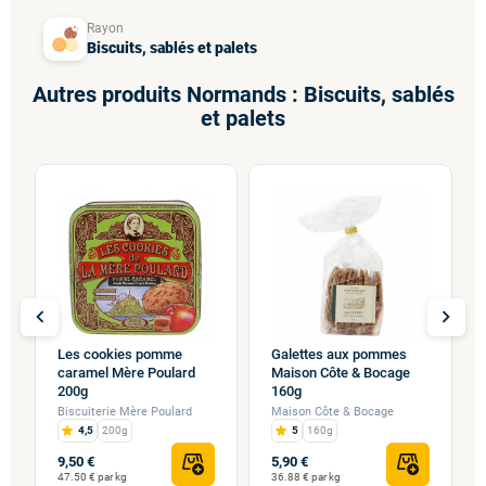
Rayon
Biscuits, sablés et palets
Autres produits Normands : Biscuits, sablés
et palets
chevron_left
chevron_right
Les cookies pomme
Galettes aux pommes
caramel Mère Poulard
Maison Côte & Bocage
200g
160g
Biscuiterie Mère Poulard
Maison Côte & Bocage
4,5
200g
5
160g
9,50 €
5,90 €
47.50 € par kg
36.88 € par kg