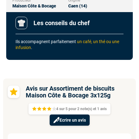
Producteur
Origine
Maison Côte & Bocage
Caen (14)
Les conseils du chef
Ils accompagnent parfaitement
un café, un thé ou une
infusion
.
Avis sur Assortiment de biscuits
Maison Côte & Bocage 3x125g
4
sur
5 pour
2
note(s)
et 1
avis
Ecrire un avis