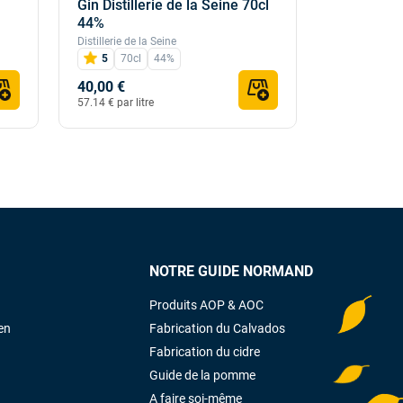
Gin Distillerie de la Seine 70cl
Rhum "Tri
44%
- Breuil 4
Distillerie de la Seine
Château du Br
5
70cl
44%
70cl
41%
40,00 €
39,50 €
57.14 € par litre
56.43 € par li
NOTRE GUIDE NORMAND
Produits AOP & AOC
en
Fabrication du Calvados
Fabrication du cidre
Guide de la pomme
A faire soi-même