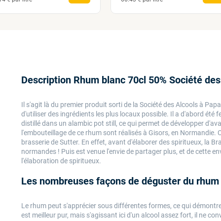
Description Rhum blanc 70cl 50% Société des
Il s'agit là du premier produit sorti de la Société des Alcools à Papa
d'utiliser des ingrédients les plus locaux possible. Il a d'abord é
distillé dans un alambic pot still, ce qui permet de développer d'av
l'embouteillage de ce rhum sont réalisés à Gisors, en Normandie. C'e
brasserie de Sutter. En effet, avant d'élaborer des spiritueux, la B
normandes ! Puis est venue l'envie de partager plus, et de cette en
l'élaboration de spiritueux.
Les nombreuses façons de déguster du rhum
Le rhum peut s'apprécier sous différentes formes, ce qui démontre 
est meilleur pur, mais s'agissant ici d'un alcool assez fort, il ne c