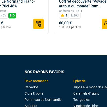
 Le Normand Franc-
Coffret découverte "Voyage
r 70cl 46%
autour du monde" Rum...
ireur
Château du Breuil
46%
BIO
5
3x20cl
 €
60,00 €
par litre
100.00 € par litre
NOS RAYONS FAVORIS
Cave normande
Epicerie
Calvados
Tripes à la mode de Ca
Cidre & poiré
Caramels d'Isigny
Pommeau de Normandie
Teurgoules
Apéritifs
Vinaigre de cidre