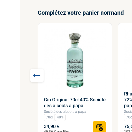
Complétez votre panier normand
-10%
Rhu
Gin Original 70cl 40% Société
72%
e triple Lot
des alcools à papa
pa
Société des alcools à papa
Soci
70cl
40%
70c
34,90 €
75,
49.86 € par litre
107.1