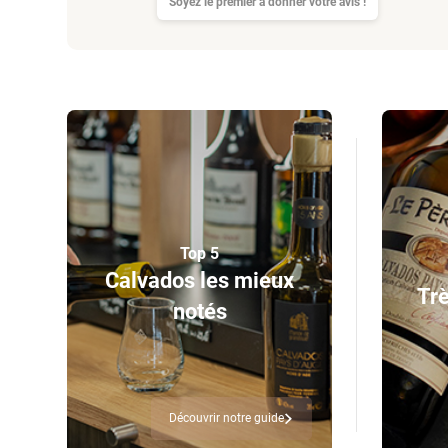
Soyez le premier à donner votre avis !
Top 5
Calvados les mieux
Trè
notés
Découvrir notre guide