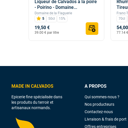
Liqueur de Calvados à la poire
Rhum
edro
- Poirino - Domaine...
Tireu
0cl
Domaine de la Flaguerie
Franc-T
5
50cl
15%
70cl
19,50 €
54,00
39.00 € par litre
77.14 € 
MADE IN CALVADOS
A PROPOS
Epicerie fine spécialisée dans
Qui sommes-nous ?
les produits du terroir et
Nos producteurs
artisanaux normands.
Contactez-nous
Livraison & frais de port
Offres entreprises