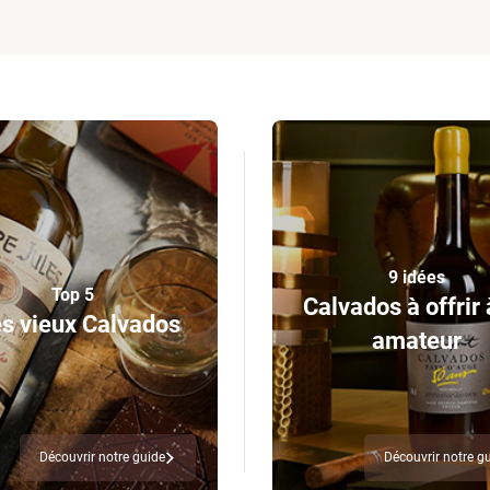
9 idées
Top 5
Calvados à offrir 
s vieux Calvados
amateur
Découvrir notre guide
Découvrir notre g