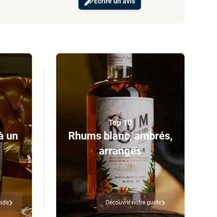
Ecrire un avis
Top 10
à un
Rhums blanc, ambrés,
arrangés
uide
Découvrir notre guide