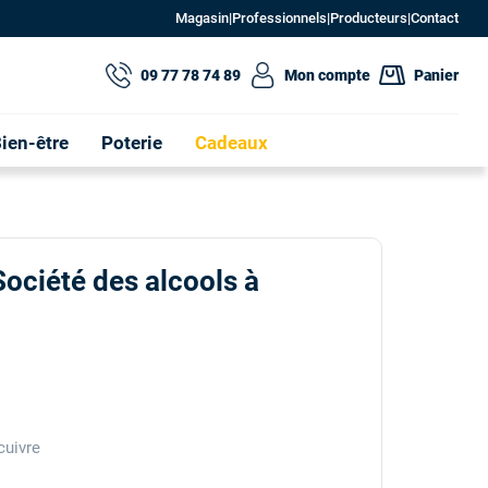
Magasin
|
Professionnels
|
Producteurs
|
Contact
09 77 78 74 89
Mon compte
Panier
ien-être
Poterie
Cadeaux
ociété des alcools à
cuivre