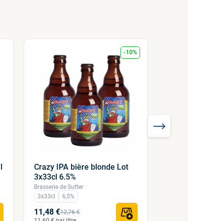
-10%
l
Crazy IPA bière blonde Lot
Folle furieuz bi
3x33cl 6.5%
3x33cl 9%
Brasserie de Sutter
Brasserie de Sutter
3x33cl
6,5%
3x33cl
9%
11,48 €
11,48 €
12,76 €
12,76 €
11.60 € par litre