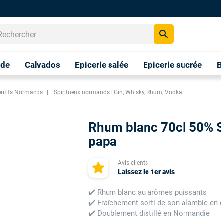
search
nde
Calvados
Epicerie salée
Epicerie sucrée
B
éritifs Normands
Spiritueux normands : Gin, Whisky, Rhum, Vodka
Rhum blanc 70cl 50% S
papa
Avis clients
Laissez le 1er avis
✔️ Rhum blanc au arômes puissants
✔️ Fraîchement sorti de son alambic en 
✔️ Doublement distillé en Normandie