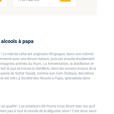
11.60 € par litre
 alcools à papa
 ! Le miel de ca
ñ
a est originaire d'Espagne, dans une volonté
té fermenté avec une levure maison, puis est ensuite doublement
antage les arômes du rhum. La fermentation, la distillation et
st là que se trouve la distillerie, dans les anciens locaux de la
rasserie de Sutter faisait, comme son nom l'indique, des bières
vie est née La Société des Alcools à Papa, spécialisée dans
sa qualité ! Les amateurs de rhums vous diront bien sur qu'il
onvient pas à tout le monde de le déguster ainsi ! C'est donc sans