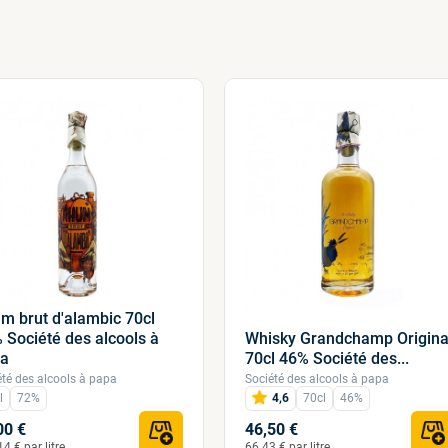
m brut d'alambic 70cl
 Société des alcools à
Whisky Grandchamp Origina
pa
70cl 46% Société des...
été des alcools à papa
Société des alcools à papa
l
72%
4,6
70cl
46%
00 €
46,50 €
4 € par litre
66.43 € par litre