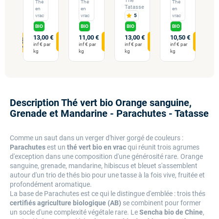
Thé
T
Thé
Thé
Thé
Tatasse
sse
T
en
en
en
vrac
vrac
5
vrac
g
BIO
BIO
BIO
BIO
13,00 €
11,00 €
13,00 €
10,50 €
0 €
1
inf € par
inf € par
inf € par
inf € par
00 €
1
kg
kg
kg
kg
g
p
Description Thé vert bio Orange sanguine,
Grenade et Mandarine - Parachutes - Tatasse
Comme un saut dans un verger d'hiver gorgé de couleurs :
Parachutes
est un
thé vert bio en vrac
qui réunit trois agrumes
d'exception dans une composition d'une générosité rare. Orange
sanguine, grenade, mandarine, hibiscus et bleuet s'assemblent
autour d'un trio de thés bio pour une tasse à la fois vive, fruitée et
profondément aromatique.
La base de Parachutes est ce qui le distingue d'emblée : trois thés
certifiés agriculture biologique (AB)
se combinent pour former
un socle d'une complexité végétale rare. Le
Sencha bio de Chine
,