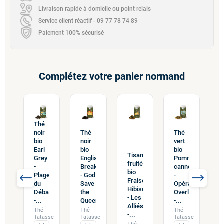
Livraison rapide à domicile ou point relais
Service client réactif - 09 77 78 74 89
Paiement 100% sécurisé
Complétez votre panier normand
Thé
noir
Thé
Thé
bio
noir
vert
Earl
bio
bio
Tisane
sion
I
Grey
English
Pomme
fruitée
tée
f
-
Breakfast
cannelle
bio
b
Plages
- God
-
Fraise
me
du
Save
Opération
Hibiscus
darine
m
Débarquement
the
Overlord
- Les
amel
c
-...
Queen...
-...
Alliés
-
Thé
Thé
Thé
-...
...
M
Tatasse
Tatasse
Tatasse