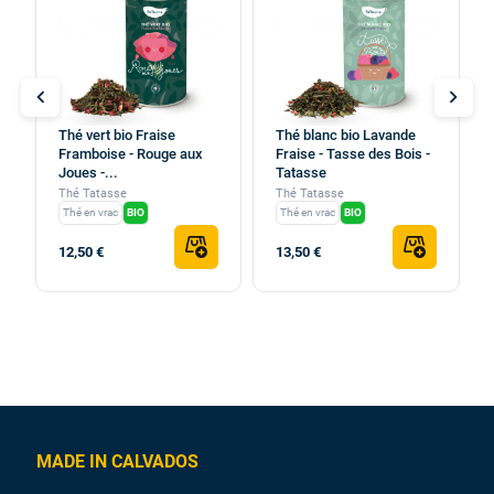
chevron_left
chevron_right
Thé vert bio Fraise
Thé blanc bio Lavande
Framboise - Rouge aux
Fraise - Tasse des Bois -
Joues -...
Tatasse
Thé Tatasse
Thé Tatasse
Thé en vrac
BIO
Thé en vrac
BIO
12,50 €
13,50 €
MADE IN CALVADOS