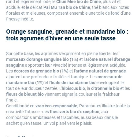
rond et légèrement iodé, le
Chun Mee bio de Chine
, plus vif et
acidulé, et le délicat
Pai Mu Tan bio de Chine
, thé blanc aux notes
florales et mielleuses, composent ensemble une toile de fond d'une
finesse inédite.
Orange sanguine, grenade et mandarine bio :
trois agrumes d'hiver en une seule tasse
Sur cette base, les agrumes s'expriment en pleine liberté : les
morceaux d'orange sanguine bio (1%)
et l'
arôme naturel d'orange
sanguine
apportent leur vivacité intense et légèrement acidulée.
Les
écorces de grenade bio (1%)
et l'
arôme naturel de grenade
ajoutent une profondeur fruitée et tannique. Les
morceaux de
mandarine bio (1%)
et l'
huile de mandarine bio
enveloppent le
tout de leur douceur zestée. L'
hibiscus bio
, la
citronnelle bio
et les
fleurs de bleuet bio
viennent signer la couleur et la fraîcheur
finale.
Conditionné en
vrac éco-responsable
, Parachutes illustre toute la
créativité Tatasse : des
thés verts bio d'exception
, aux
compositions ambitieuses et traçables, aussi beaux dans le
sachet qu'en tasse. Un vol plané vers le plaisir.