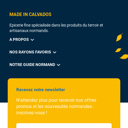
MADE IN CALVADOS
Epicerie fine spécialisée dans les produits du terroir et
artisanaux normands.
expand_more
A PROPOS
expand_more
NOS RAYONS FAVORIS
expand_more
NOTRE GUIDE NORMAND
Recevez notre newsletter
N'attendez plus pour recevoir nos offres
promos et les nouveautés normandes :
inscrivez-vous !