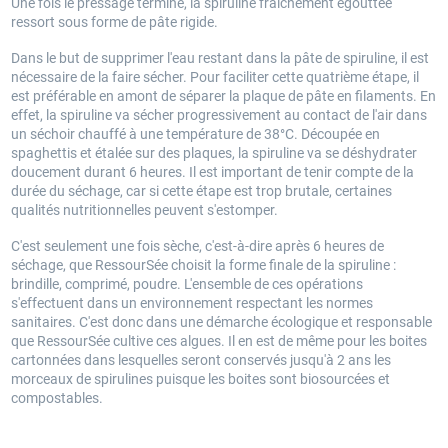
Une fois le pressage terminé, la spiruline fraîchement égouttée
ressort sous forme de pâte rigide.
Dans le but de supprimer l'eau restant dans la pâte de spiruline, il est
nécessaire de la faire sécher. Pour faciliter cette quatrième étape, il
est préférable en amont de séparer la plaque de pâte en filaments. En
effet, la spiruline va sécher progressivement au contact de l'air dans
un séchoir chauffé à une température de 38°C. Découpée en
spaghettis et étalée sur des plaques, la spiruline va se déshydrater
doucement durant 6 heures. Il est important de tenir compte de la
durée du séchage, car si cette étape est trop brutale, certaines
qualités nutritionnelles peuvent s'estomper.
C'est seulement une fois sèche, c'est-à-dire après 6 heures de
séchage, que RessourSée choisit la forme finale de la spiruline :
brindille, comprimé, poudre. L'ensemble de ces opérations
s'effectuent dans un environnement respectant les normes
sanitaires. C'est donc dans une démarche écologique et responsable
que RessourSée cultive ces algues. Il en est de même pour les boites
cartonnées dans lesquelles seront conservés jusqu'à 2 ans les
morceaux de spirulines puisque les boites sont biosourcées et
compostables.