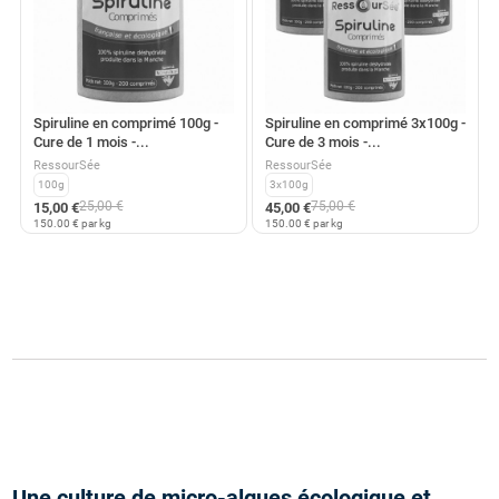
Spiruline en comprimé 100g -
Spiruline en comprimé 3x100g -
Cure de 1 mois -...
Cure de 3 mois -...
RessourSée
RessourSée
100g
3x100g
25,00 €
75,00 €
15,00 €
45,00 €
150.00 € par kg
150.00 € par kg
Une culture de micro-algues écologique et