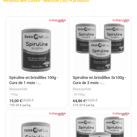
RessourSée
•
Cuves - Manche (50)
•
4 produits
Indisponible
Indisponible
-40%
-6%
Spiruline en brindilles 100g -
Spiruline en brindilles 3x100g -
Cure de 1 mois -...
Cure de 3 mois -...
RessourSée
RessourSée
100g
3x100g
25,00 €
69,00 €
15,00 €
64,86 €
150.00 € par kg
216.20 € par kg
Indisponible
Indisponible
-40%
-40%