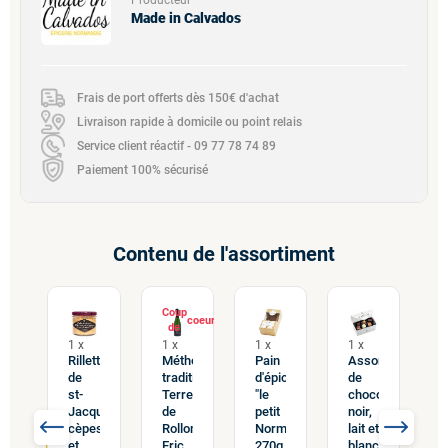
Producteur
Made in Calvados
Frais de port offerts dès 150€ d'achat
Livraison rapide à domicile ou point relais
Service client réactif - 09 77 78 74 89
Paiement 100% sécurisé
Contenu de l'assortiment
Coup
de
1 x
1 x
1 x
1 x
1
Rillettes
Méthode
Pain
Assortiment
sette
F
de
traditionnelle
d'épices
de
on
g
st-
Terre
"le
chocolats
e
Jacques,
de
petit
noir,
c
cèpes
Rollon
Normand"
lait et
5x33x12,5cm
e
et
Eric
270g
blanc
S