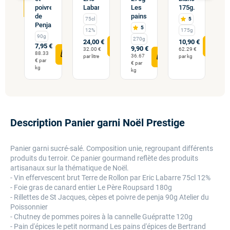
poivre
Labarre...
Les
175g...
d
 €
de
pains...
75cl
5
Penja...
5
12%
175g
90g
2
270g
24,00 €
10,90 €
7,95 €
1
9,90 €
32.00 €
62.29 €
88.33
p
36.67
par litre
par kg
€ par
€ par
kg
kg
Description Panier garni Noël Prestige
Panier garni sucré-salé. Composition unie, regroupant différents
produits du terroir. Ce panier gourmand reflète des produits
artisanaux sur la thématique de Noël.
- Vin effervescent brut Terre de Rollon par Eric Labarre 75cl 12%
- Foie gras de canard entier Le Père Roupsard 180g
- Rillettes de St Jacques, cèpes et poivre de penja 90g Atelier du
Poissonnier
- Chutney de pommes poires à la cannelle Guépratte 120g
- Pain d'épices le petit normand Les pains d'épices de Bertrand