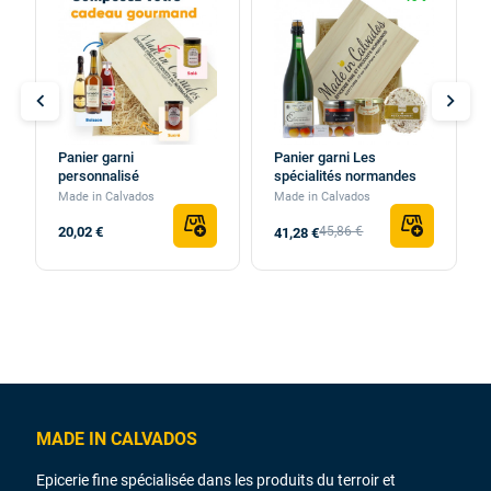
chevron_left
chevron_right
Panier garni
Panier garni Les
personnalisé
spécialités normandes
Made in Calvados
Made in Calvados
20,02 €
45,86 €
41,28 €
MADE IN CALVADOS
Epicerie fine spécialisée dans les produits du terroir et