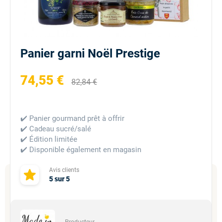
Panier garni Noël Prestige
74,55 €
82,84 €
✔️ Panier gourmand prêt à offrir
✔️ Cadeau sucré/salé
✔️ Édition limitée
✔️ Disponible également en magasin
Avis clients
5
sur
5