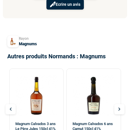
Ecrire un avis
Rayon
Magnums
Autres produits Normands : Magnums
chevron_left
chevron_right
Magnum Calvados 3 ans
Magnum Calvados 6 ans
Le Père Jules 150cl 41%
Camut 150cl 41%