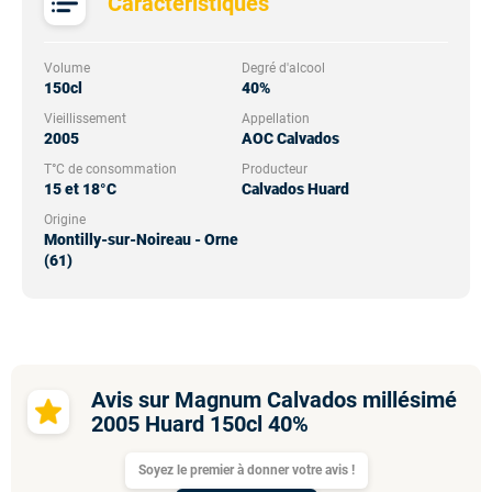
Caractéristiques
Volume
Degré d'alcool
150cl
40%
Vieillissement
Appellation
2005
AOC Calvados
T°C de consommation
Producteur
15 et 18°C
Calvados Huard
Origine
Montilly-sur-Noireau - Orne
(61)
Avis sur Magnum Calvados millésimé
2005 Huard 150cl 40%
Soyez le premier à donner votre avis !