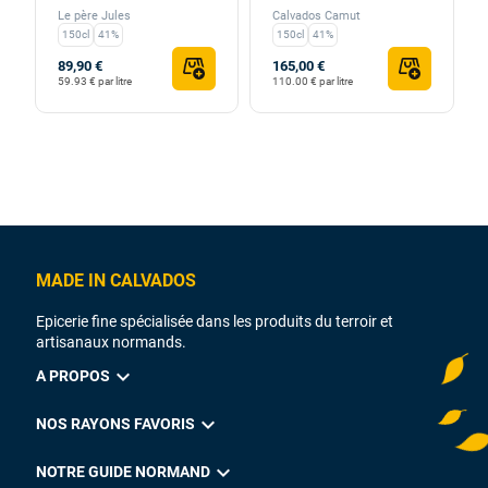
Le père Jules
Calvados Camut
150cl
41%
150cl
41%
89,90 €
165,00 €
59.93 € par litre
110.00 € par litre
MADE IN CALVADOS
Epicerie fine spécialisée dans les produits du terroir et
artisanaux normands.
expand_more
A PROPOS
expand_more
NOS RAYONS FAVORIS
expand_more
NOTRE GUIDE NORMAND