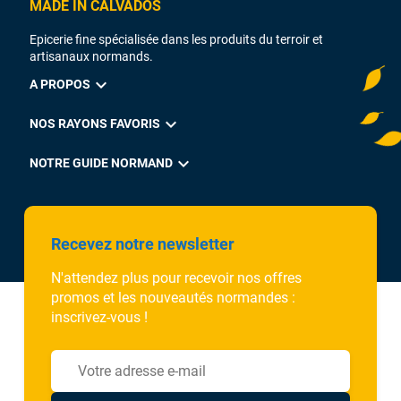
MADE IN CALVADOS
Epicerie fine spécialisée dans les produits du terroir et
artisanaux normands.
expand_more
A PROPOS
expand_more
NOS RAYONS FAVORIS
expand_more
NOTRE GUIDE NORMAND
Recevez notre newsletter
N'attendez plus pour recevoir nos offres
promos et les nouveautés normandes :
inscrivez-vous !