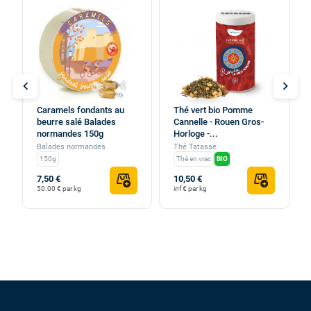
chevron_left
chevron_right
Caramels fondants au
Thé vert bio Pomme
beurre salé Balades
Cannelle - Rouen Gros-
normandes 150g
Horloge -...
Balades normandes
Thé Tatasse
150g
Thé en vrac
BIO
7,50 €
10,50 €
50.00 € par kg
inf € par kg