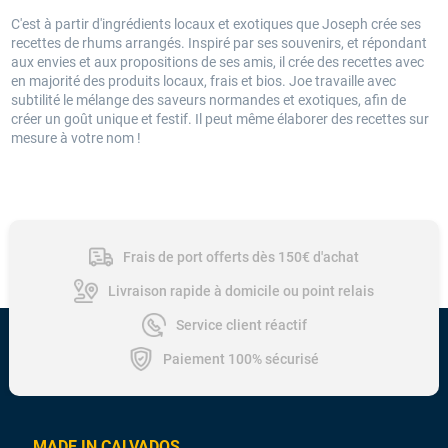
C'est à partir d'ingrédients locaux et exotiques que Joseph crée ses
recettes de rhums arrangés. Inspiré par ses souvenirs, et répondant
aux envies et aux propositions de ses amis, il crée des recettes avec
en majorité des produits locaux, frais et bios. Joe travaille avec
subtilité le mélange des saveurs normandes et exotiques, afin de
créer un goût unique et festif. Il peut même élaborer des recettes sur
mesure à votre nom !
Frais de port offerts dès 150€ d'achat
Livraison rapide à domicile ou point relais
Service client réactif
Paiement 100% sécurisé
MADE IN CALVADOS