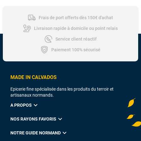
Frais de port offerts dès 150€ d'achat
Livraison rapide à domicile ou point relais
Service client réactif
Paiement 100% sécurisé
MADE IN CALVADOS
Epicerie fine spécialisée dans les produits du terroir et
artisanaux normands.
expand_more
A PROPOS
expand_more
NOS RAYONS FAVORIS
expand_more
NOTRE GUIDE NORMAND